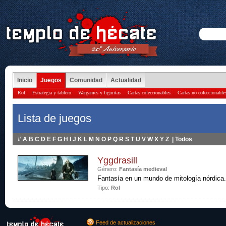
Inicio
Juegos
Comunidad
Actualidad
Rol
Estrategia y tablero
Wargames y figuritas
Cartas coleccionables
Cartas no coleccionable
Lista de juegos
#
A
B
C
D
E
F
G
H
I
J
K
L
M
N
O
P
Q
R
S
T
U
V
W
X
Y
Z
|
Todos
Yggdrasill
Género:
Fantasía medieval
Fantasía en un mundo de mitología nórdica.
Tipo:
Rol
Feed de actualizaciones