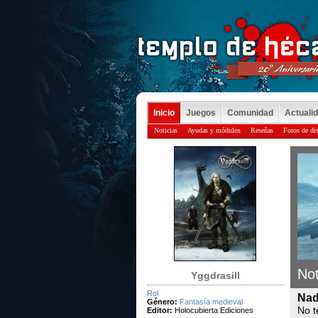
Inicio
Juegos
Comunidad
Actuali
Noticias
Ayudas y módulos
Reseñas
Foros de di
Not
Yggdrasill
Rol
Nad
Género:
Fantasía medieval
No t
Editor:
Holocubierta Ediciones