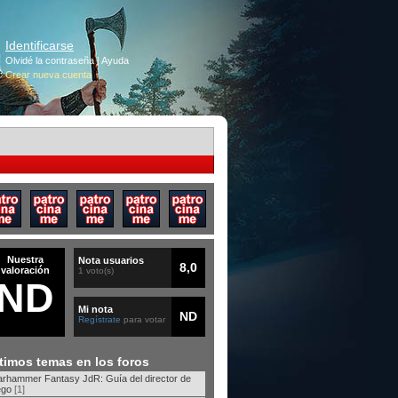
Identificarse
Olvidé la contraseña
|
Ayuda
Crear nueva cuenta
Nuestra
Nota usuarios
8,0
valoración
1 voto(s)
ND
Mi nota
ND
Regístrate
para votar
timos temas en los foros
rhammer Fantasy JdR: Guía del director de
ego
[1]