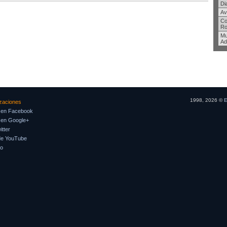
Di
Av
Co
Ro
Mu
Ad
1998, 2026 ©
E
izaciones
 en Facebook
 en Google+
tter
de YouTube
so