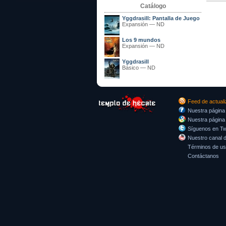
Catálogo
Yggdrasill: Pantalla de Juego
Expansión
—
ND
Los 9 mundos
Expansión
—
ND
Yggdrasill
Básico
—
ND
Feed de actual
Nuestra página
Nuestra página
Síguenos en Twi
Nuestro canal 
Términos de u
Contáctanos