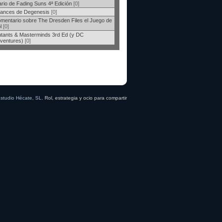
ario de Fading Suns 4ª Edición
[0]
ances de Degenesis
[0]
mentario sobre The Dresden Files el Juego de
l
[0]
tants & Masterminds 3rd Ed (y DC
ventures)
[0]
studio Hécate, SL
. Rol, estrategia y ocio para compartir