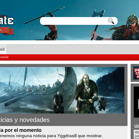
dad
scusión
icias y novedades
Úl
a por el momento
Wa
enemos ninguna noticia para Yggdrasill que mostrar.
ju