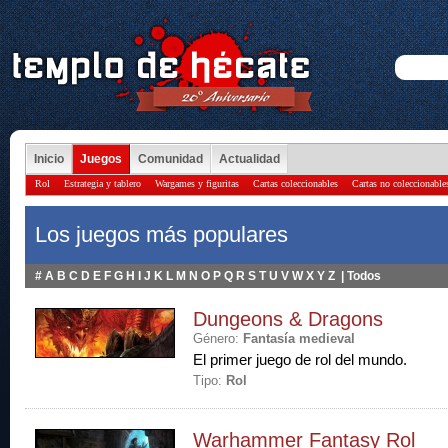
Inicio
Juegos
Comunidad
Actualidad
Rol
Estrategia y tablero
Wargames y figuritas
Cartas coleccionables
Cartas no coleccionable
Los juegos más populares
#
A
B
C
D
E
F
G
H
I
J
K
L
M
N
O
P
Q
R
S
T
U
V
W
X
Y
Z
|
Todos
Dungeons & Dragons
Género:
Fantasía medieval
El primer juego de rol del mundo.
Tipo:
Rol
Warhammer Fantasy Rol