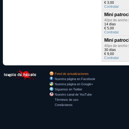
€ 3,00
Contratar
Mini patroc
40px de ancho y
14 días
€ 5,00
Contratar
Mini patroc
40px de ancho y
30 días
€ 9,00
Contratar
Feed de actualizaciones
Nuestra página en Facebook
Nuestra página en Google+
Síguenos en Twitter
Nuestro canal de YouTube
Términos de uso
Contáctanos