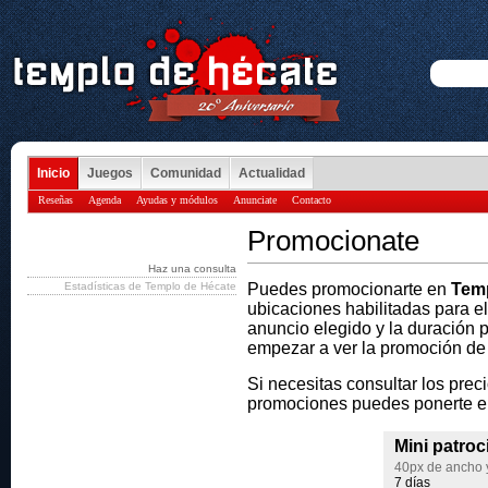
Inicio
Juegos
Comunidad
Actualidad
Reseñas
Agenda
Ayudas y módulos
Anunciate
Contacto
Promocionate
Haz una consulta
Estadísticas de Templo de Hécate
Puedes promocionarte en
Temp
ubicaciones habilitadas para e
anuncio elegido y la duración p
empezar a ver la promoción de
Si necesitas consultar los prec
promociones puedes ponerte 
Mini patroc
40px de ancho y
7 días