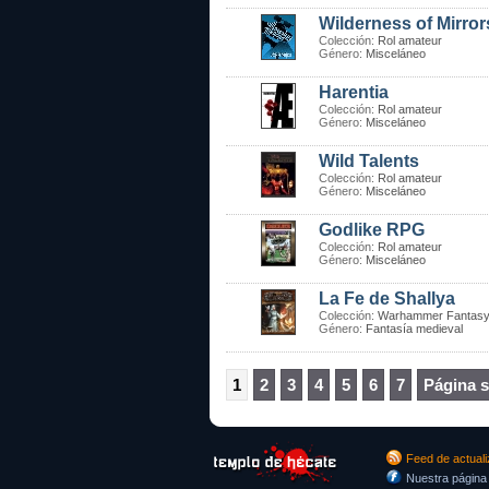
Wilderness of Mirror
Colección:
Rol amateur
Género:
Misceláneo
Harentia
Colección:
Rol amateur
Género:
Misceláneo
Wild Talents
Colección:
Rol amateur
Género:
Misceláneo
Godlike RPG
Colección:
Rol amateur
Género:
Misceláneo
La Fe de Shallya
Colección:
Warhammer Fantasy
Género:
Fantasía medieval
1
2
3
4
5
6
7
Página s
Feed de actual
Nuestra página