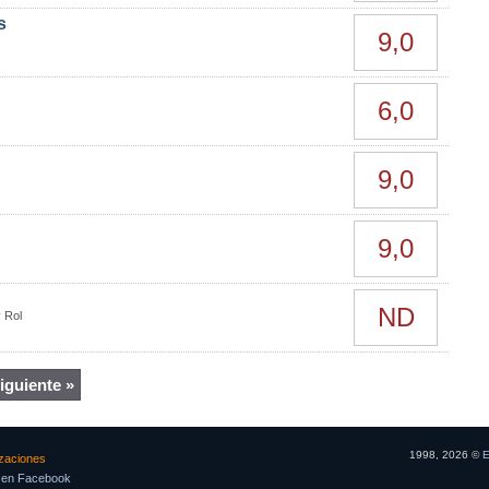
s
9,0
6,0
9,0
9,0
ND
 Rol
iguiente »
1998, 2026 ©
E
izaciones
 en Facebook