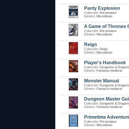
Panty Explosion
Colección:
Rol amateur
Género:
Misceláneo
A Game of Thrones
Colección:
Rol amateur
Género:
Misceláneo
Reign
Colección:
Reign
Género:
Misceláneo
Player's Handbook
Colección:
Dungeons & Dragon
Género:
Fantasía medieval
Monster Manual
Colección:
Dungeons & Dragon
Género:
Fantasía medieval
Dungeon Master Gu
Colección:
Dungeons & Dragon
Género:
Fantasía medieval
Primetime Adventur
Colección:
Rol amateur
Género:
Misceláneo