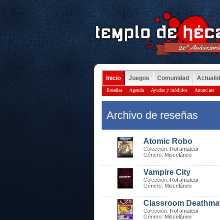
Inicio
Juegos
Comunidad
Actuali
Reseñas
Agenda
Ayudas y módulos
Anunciate
Archivo de reseñas
Atomic Robo
Colección:
Rol amateur
Género:
Misceláneo
Vampire City
Colección:
Rol amateur
Género:
Misceláneo
Classroom Deathma
Colección:
Rol amateur
Género:
Misceláneo