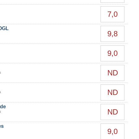
7,0
 OGL
9,8
9,0
ND
s
ND
s
ide
ND
s
es
9,0