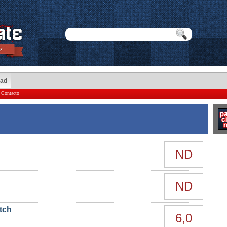
dad
Contacto
ND
ND
tch
6,0