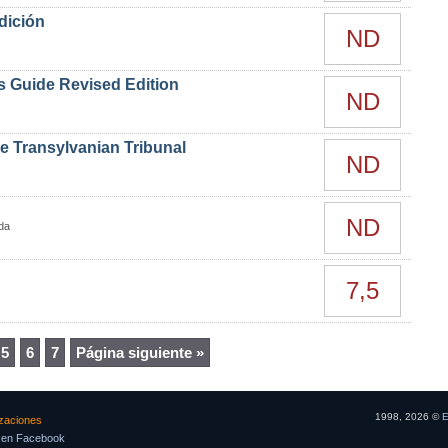
dición
ND
s Guide Revised Edition
ND
e Transylvanian Tribunal
ND
ND
da
7,5
5
6
7
Página siguiente »
1998, 2026 ©
E
izaciones
 en Facebook