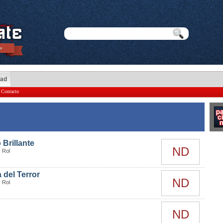
dad
Contacto
 Brillante
ND
 Rol
 del Terror
ND
 Rol
ND