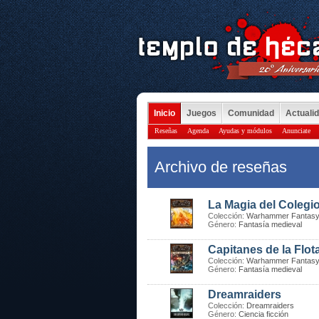
Inicio
Juegos
Comunidad
Actuali
Reseñas
Agenda
Ayudas y módulos
Anunciate
Archivo de reseñas
La Magia del Colegio
Colección:
Warhammer Fantasy
Género:
Fantasía medieval
Capitanes de la Flota
Colección:
Warhammer Fantasy
Género:
Fantasía medieval
Dreamraiders
Colección:
Dreamraiders
Género:
Ciencia ficción