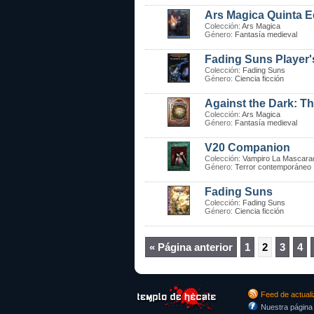
Ars Magica Quinta E
Colección:
Ars Magica
Género:
Fantasía medieval
Fading Suns Player'
Colección:
Fading Suns
Género:
Ciencia ficción
Against the Dark: Th
Colección:
Ars Magica
Género:
Fantasía medieval
V20 Companion
Colección:
Vampiro La Mascara
Género:
Terror contemporáneo
Fading Suns
Colección:
Fading Suns
Género:
Ciencia ficción
« Página anterior
1
2
3
4
Feed de actual
Nuestra página