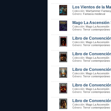
Los Vientos de la M
Colección:
Warhammer Fantasy
Género:
Fantasía medieval
Mago La Ascensión 
Colección:
Mago La Ascensión
Género:
Terror contemporáneo
Libro de Convención
Colección:
Mago La Ascensión
Género:
Terror contemporáneo
Libro de Convención
Colección:
Mago La Ascensión
Género:
Terror contemporáneo
Libro de Convención
Colección:
Mago La Ascensión
Género:
Terror contemporáneo
Libro de Convención
Colección:
Mago La Ascensión
Género:
Terror contemporáneo
Libro de Convenció
Colección:
Mago La Ascensión
Género:
Terror contemporáneo