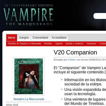
Inicio
Juegos
Comunidad
Actualidad
Reseñas de Vampiro La Mascarada
Reseñas
Agenda
Ayudas y módulos
Anunciate
Contac
V20 Companion
Enviado por
Kether
con fecha 24/08/2012 00:
El "Companion" de Vampiro La
incluye el siguiente contenido (
Información en los título
sociedad de la estirpe.
Una visión expandida d
usan la tecnología.
Una veintena de lugares o
Vampiro La Mascarada
del Mundo de Tinieblas.
White Wolf