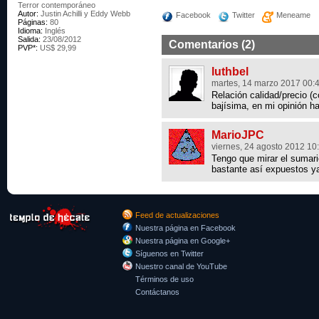
Terror contemporáneo
Autor:
Justin Achilli y Eddy Webb
Facebook
Twitter
Meneame
Páginas:
80
Idioma:
Inglés
Salida:
23/08/2012
Comentarios (2)
PVP*:
US$ 29,99
luthbel
martes, 14 marzo 2017 00:
Relación calidad/precio (
bajísima, en mi opinión h
MarioJPC
viernes, 24 agosto 2012 10
Tengo que mirar el sumar
bastante así expuestos y
Feed de actualizaciones
Nuestra página en Facebook
Nuestra página en Google+
Síguenos en Twitter
Nuestro canal de YouTube
Términos de uso
Contáctanos