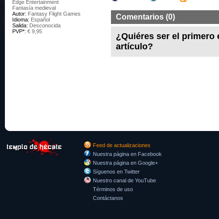
Edge Entertainment
Fantasía medieval
Autor:
Fantasy Flight Games
Comentarios (0)
Idioma:
Español
Salida:
Desconocida
PVP*:
€ 9,95
¿Quiéres ser el primero
artículo?
Feed de actualizaciones
Nuestra página en Facebook
Nuestra página en Google+
Síguenos en Twitter
Nuestro canal de YouTube
Términos de uso
Contáctanos