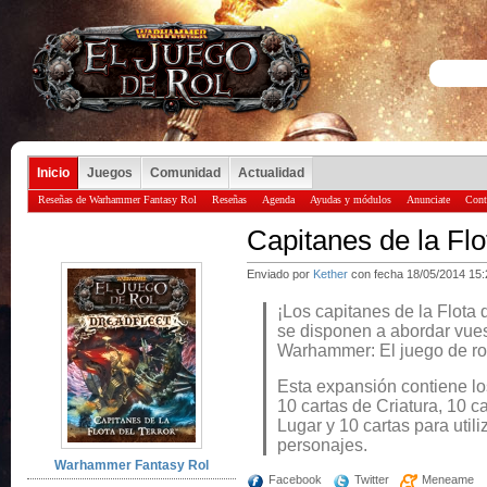
Inicio
Juegos
Comunidad
Actualidad
Reseñas de Warhammer Fantasy Rol
Reseñas
Agenda
Ayudas y módulos
Anunciate
Cont
Capitanes de la Flo
Enviado por
Kether
con fecha 18/05/2014 15:
¡Los capitanes de la Flota d
se disponen a abordar vues
Warhammer: El juego de ro
Esta expansión contiene l
10 cartas de Criatura, 10 c
Lugar y 10 cartas para uti
personajes.
Warhammer Fantasy Rol
Facebook
Twitter
Meneame