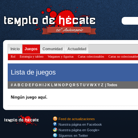
Inicio
Juegos
Comunidad
Actualidad
Rol
Estrategia y tablero
Wargames y figuritas
Cartas coleccionables
Cartas no coleccionable
Lista de juegos
#
A
B
C
D
E
F
G
H
I
J
K
L
M
N
O
P
Q
R
S
T
U
V
W
X
Y
Z
|
Todos
Ningún juego aquí.
Feed de actualizaciones
Nuestra página en Facebook
Nuestra página en Google+
Síguenos en Twitter