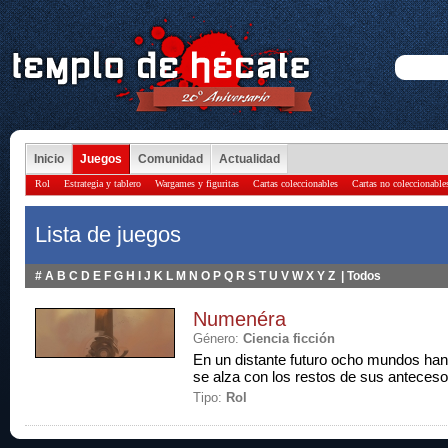
Inicio
Juegos
Comunidad
Actualidad
Rol
Estrategia y tablero
Wargames y figuritas
Cartas coleccionables
Cartas no coleccionable
Lista de juegos
#
A
B
C
D
E
F
G
H
I
J
K
L
M
N
O
P
Q
R
S
T
U
V
W
X
Y
Z
|
Todos
Numenéra
Género:
Ciencia ficción
En un distante futuro ocho mundos ha
se alza con los restos de sus anteceso
Tipo:
Rol