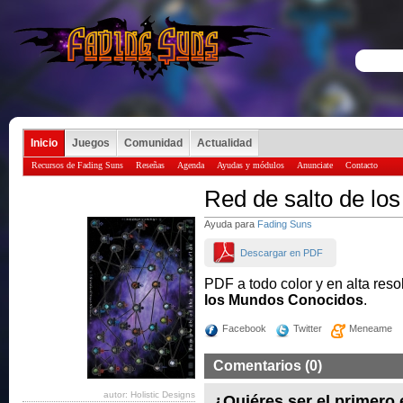
Inicio
Juegos
Comunidad
Actualidad
Recursos de Fading Suns
Reseñas
Agenda
Ayudas y módulos
Anunciate
Contacto
Red de salto de l
Ayuda para
Fading Suns
Descargar en PDF
PDF a todo color y en alta reso
los Mundos Conocidos
.
Facebook
Twitter
Meneame
Comentarios (0)
autor: Holistic Designs
¿Quiéres ser el primero