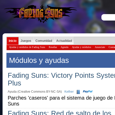
Inicio
Juegos
Comunidad
Actualidad
Ayudas y módulos de Fading Suns
Reseñas
Agenda
Ayudas y módulos
Anunciate
Conta
Módulos y ayudas
Fading Suns: Victory Points Syst
Plus
Ayuda (Creative Commons BY-NC-SA)
Kether
Parches 'caseros' para el sistema de juego de
Suns
Fading Suns: Red de salto de los