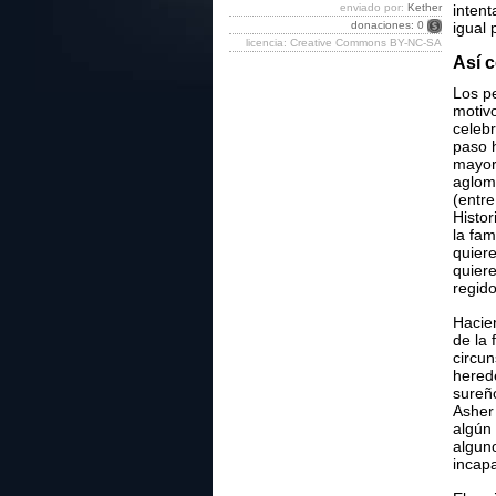
enviado por:
Kether
intent
donaciones: 0
igual
licencia: Creative Commons BY-NC-SA
Así c
Los pe
motivo
celeb
paso h
mayor
aglom
(entre
Histo
la fam
quier
quiere
regido
Hacie
de la
circun
herede
sureño
Asher 
algún 
algun
incap