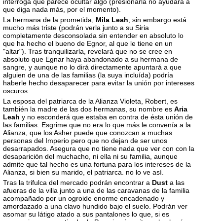
interroga que parece ocultar algo (presionarla no ayudará a
que diga nada más, por el momento).
La hermana de la prometida,
Mila Leah
, sin embargo está
mucho más triste (podrán verla junto a su Siria
completamente desconsolada sin entender en absoluto lo
que ha hecho el bueno de Egnor, al que le tiene en un
"altar"). Tras tranquilizarla, revelará que no se cree en
absoluto que Egnar haya abandonado a su hermana de
sangre, y aunque no lo dirá directamente apuntará a que
alguien de una de las familias (la suya incluída) podría
haberle hecho desaparecer para evitar la unión por intereses
oscuros.
La esposa del patriarca de la Alianza Violeta, Robert, es
también la madre de las dos hermanas, su nombre es
Aria
Leah
y no esconderá que estaba en contra de ésta unión de
las familias. Esgrime que no era lo que más le convenía a la
Alianza, que los Asher puede que conozcan a muchas
personas del Imperio pero que no dejan de ser unos
desarrapados. Asegura que no tiene nada que ver con con la
desaparición del muchacho, ni ella ni su familia, aunque
admite que tal hecho es una fortuna para los intereses de la
Alianza, si bien su marido, el patriarca. no lo ve así.
Tras la trifulca del mercado podrán encontrar a
Dust
a las
afueras de la villa junto a una de las caravanas de la familia
acompañado por un ogroide enorme encadenado y
amordazado a una clavo hundido bajo el suelo. Podrán ver
asomar su látigo atado a sus pantalones lo que, si es