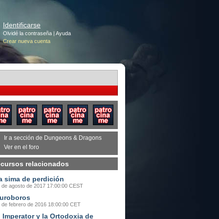
Identificarse
Olvidé la contraseña
|
Ayuda
Crear nueva cuenta
Ir a sección de Dungeons & Dragons
Ver en el foro
cursos relacionados
a sima de perdición
 de agosto de 2017 17:00:00 CEST
uroboros
 de febrero de 2016 18:00:00 CET
l Imperator y la Ortodoxia de