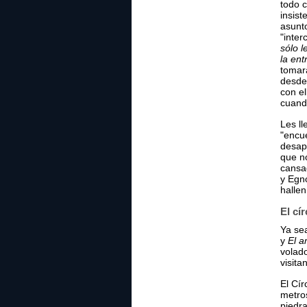
todo c
insis
asunt
"inter
sólo l
la ent
tomará
desden
con el
cuand
Les ll
"encue
desapa
que no
cansad
y Egn
hallen
El cí
Ya se
y
El a
volado
visita
El Cír
metros
piedra