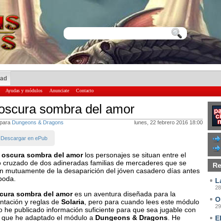
dad
Ayudas y módulos
Anunciate
Contacto
oscura sombra del amor
 para
Dungeons & Dragons
lunes, 22 febrero 2016 18:00
Descargar en ePub
 oscura sombra del amor
los personajes se situan entre el
o cruzado de dos adineradas familias de mercaderes que se
Re
n mutuamente de la desaparición del jóven casadero días antes
boda.
L
28
cura sombra del amor
es un aventura diseñada para la
O
ntación y reglas de
Solaria
, pero para cuando lees este módulo
29
o he publicado información suficiente para que sea jugable con
sí que he adaptado el módulo a
Dungeons & Dragons
. He
E