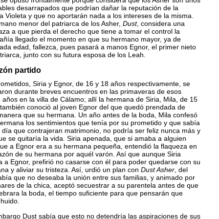
 se opuso frontalmente porque considera que los Asher son unos
ables desarrapados que podrían dañar la reputación de la
a Violeta y que no aportarán nada a los intereses de la misma.
rmano menor del patriarca de los Asher,
Dust
, considera una
a a que pierda el derecho que tiene a tomar el control la
ñía llegado el momento en que su hermano mayor, ya de
ada edad, fallezca, pues pasará a manos Egnor, el primer nieto
triarca, junto con su futura esposa de los Leah.
zón partido
ometidos, Siria y Egnor, de 16 y 18 años respectivamente, se
jaron durante breves encuentros en las primaveras de esos
 años en la villa de Cálamo; allí la hermana de Siria, Mila, de 15
 también conoció al joven Egnor del que quedó prendada de
 manera que su hermana. Un año antes de la boda, Mila confesó
hermana los sentimientos que tenía por su prometido y que sabía
 día que contrajeran matrimonio, no podría ser feliz nunca más y
ue se quitaría la vida. Siria apenada, que si amaba a alguien
ue a Egnor era a su hermana pequeña, entendió la flaqueza en
razón de su hermana por aquél varón. Así que aunque Siria
 a Egnor, prefirió no casarse con él para poder quedarse con su
a y aliviar su tristeza. Así, urdió un plan con
Dust Asher
, del
abía que no deseaba la unión entre sus familias, y animado por
nares de la chica, aceptó secuestrar a su parentela antes de que
ebrara la boda, el tiempo suficiente para que pensarán que
 huido.
mbargo Dust sabía que esto no detendría las aspiraciones de sus