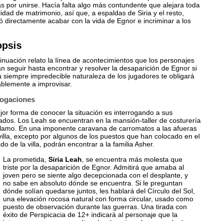
as por unirse. Hacía falta algo más contundente que alejara toda
lidad de matrimonio, así que, a espaldas de Siria y el resto,
ó directamente acabar con la vida de Egnor e incriminar a los
opsis
inuación relato la línea de acontecimientos que los personajes
n seguir hasta encontrar y resolver la desaparición de Egnor si
a siempre impredecible naturaleza de los jugadores te obligará
ablemente a improvisar.
rogaciones
or forma de conocer la situación es interrogando a sus
ados. Los Leah se encuentran en la mansión-taller de costurería
lamo. En una imponente caravana de carromatos a las afueras
villa, excepto por algunos de los puestos que han colocado en el
o de la villa, podrán encontrar a la familia Asher.
La prometida,
Siria Leah
, se encuentra más molesta que
triste por la desaparición de Egnor. Admitirá que amaba al
joven pero se siente algo decepcionada con el desplante, y
no sabe en absoluto dónde se encuentra. Si le preguntan
dónde solían quedarse juntos, les hablará del Círculo del Sol,
una elevación rocosa natural con forma circular, usado como
puesto de observación durante las guerras. Una tirada con
éxito de Perspicacia de 12+ indicará al personaje que la