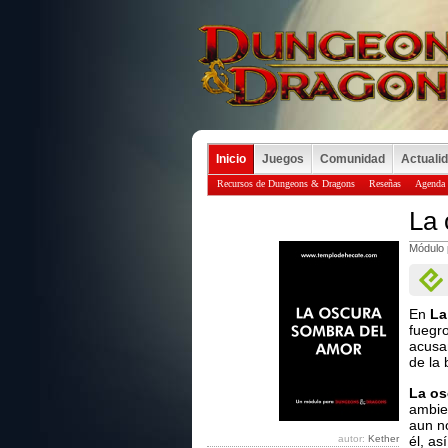
Inicio
Juegos
Comunidad
Actuali
Recursos de Dungeons & Dragons
Reseñas
Agenda
La 
Módulo
En
La
fuegr
acusa
de la 
La os
ambie
aun n
autor:
Kether
él, a