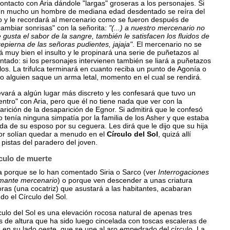
ontacto con Aria dándole "largas" groseras a los personajes. Si
ten mucho un hombre de mediana edad desdentado se reíra del
o y le recordará al mercenario como se fueron después de
cambiar sonrisas" con la señorita:
"(...) a nuestro mercenario no
e gusta el sabor de la sangre, también le satisfacen los fluidos de
repierna de las señoras pudientes, jajaja"
. El mercenario no se
 muy bien el insulto y le propinará una serie de puñetazos al
tado: si los personajes intervienen también se liará a puñetazos
los. La trifulca terminará en cuanto reciba un punto de Agonía o
o alguien saque un arma letal, momento en el cual se rendirá.
evará a algún lugar más discreto y les confesará que tuvo un
ntro" con Aria, pero que él no tiene nada que ver con la
rición de la desaparición de Egnor. Si admitirá que le confesó
 tenía ninguna simpatía por la familia de los Asher y que estaba
a de su esposo por su ceguera. Les dirá que le dijo que su hija
or solían quedar a menudo en el
Círculo del Sol
, quizá allí
 pistas del paradero del joven.
rculo de muerte
a porque se lo han comentado Siria o Sarco (ver
Interrogaciones
mante mercenario
) o porque ven descender a unas criatura
ras (una cocatriz) que asustará a las habitantes, acabaran
ndo el Círculo del Sol.
culo del Sol es una elevación rocosa natural de apenas tres
 de altura que ha sido luego cincelada con toscas escaleras de
 en su lado oeste, que se une al aro empedrado del círculo. La