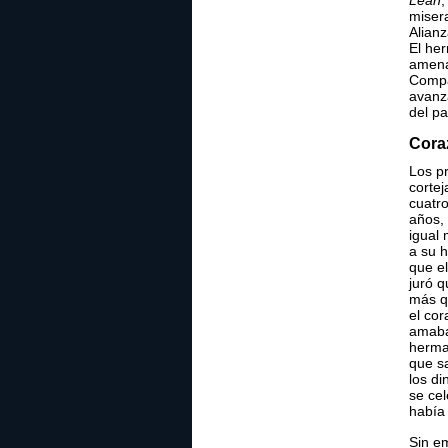
Leah
,
miser
Alianz
El he
amenaz
Compa
avanz
del pa
Cora
Los pr
corte
cuatro
años,
igual
a su 
que el
juró q
más q
el co
amaba
herman
que s
los di
se cel
había
Sin e