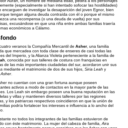
gidor Auran, un hombre de mediana edad, pedirá a los personajes
emente (especialmente si han intentado sofocar las hostilidades)
 encarguen de investigar la desaparición del joven Egnor, bien
orque tengan alguna deuda contraída con él o porque el mismo
frezca una recompensa (o una deuda de vuelta) por sus
isas, excusándose en que una riña entre ambas familias traería
emas económicos a Cálamo.
sfondo
cuatro veranos la Compañía Mercantil de
Asher
, una familia
a que mercadea con toda clase de enseres de casi todas las
es del Imperio, y la Alianza Violeta perteneciente a la familia de
ah
, conocida por sus talleres de costura con franquicias en
s de las más importantes ciudadelas del sur, acordaron unir sus
as mediante el matrimonio de dos de sus hijos,
Siria Leah
y
 Asher
.
sher no cuentan con una gran fortuna aunque poseen
tantes activos a modo de contactos en la mayor parte de las
nes. Los Leah sin embargo poseen una buena reputación en las
elas y villas y mantienen diversos talleres por las regiones
s, y los patriarcas respectivos coincidieron en que la unión de
milias podría fortalecer los intereses e influencia a lo ancho del
o.
tante no todos los integrantes de las familias estuvieron de
do con éste matrimonio. La mujer del cabeza de familia,
Aira