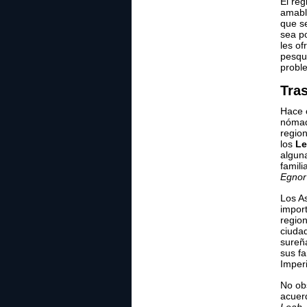
El re
amabl
que se
sea p
les o
pesqu
probl
Tra
Hace 
nómad
region
los
Le
alguna
famili
Egnor
Los A
impor
regio
ciudad
sureña
sus fa
Imperi
No obs
acuer