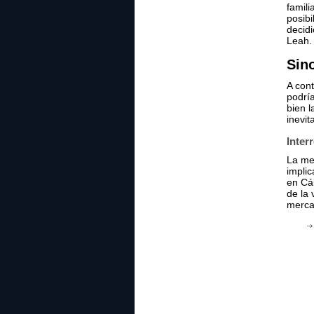
famili
posibi
decidi
Leah.
Sin
A cont
podría
bien l
inevit
Inter
La mej
implic
en Cá
de la 
mercad