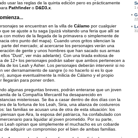
ado usar las reglas de la quinta edición pero es prácticamente
S
 para
Pathfinder
o
D&D3.x
.
1 
G
omienza...
22
rsonajes se encuentran en la villa de
Cálamo
por cualquier
L
 que se ajuste a tu saga (quizá visitando una feria que allí se
31
ra con motivo de la llegada de la primavera o simplemente de
acia otro punto del mapa). Cuando unos gritos silencian la
 parte del mercado; al acercarse los personajes verán una
eración de gente y unos hombres que han sacado sus armas
 ellos "Dust", ver más adelante). Con una tirada exitosa de
ria de 12+ los personajes podrán saber que ambos pertenecen a
ilia de los Leah y Asher. Los personajes deberán intervenir si no
en ver derramamiento de sangre (o no hacerlo si es lo que
n), aunque eventualmente la milicia de Cálamo y el propio
r llegarán para poner orden.
ndo algunas preguntas breves, podrán enterarse que un joven
 famila de la Compañía Mercantil ha desaparecido en
stancias misteriosas. Se iba a casar dentro de dos días con la
ra de la fortuna de los Leah, Siria, una alianza de costureros
s: las familias se acusan una de otra de esta situación: los
piensan que Aira, la esposa del patriarca, ha confabulado con
mercenario para liquidar al joven prometido. Por su parte,
os Leah opinan que simplemente el muchacho es un cobarde
az de adquirir un compromiso por el bien de ambas familias.