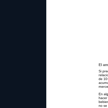
El am
Si pre
relaci
de 10
acumul
merce
En al
hacer
bebie
no se 