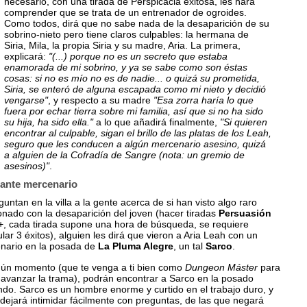
necesario, con una tirada de Perspicacia exitosa, les hará
comprender que se trata de un entrenador de ogroides.
Como todos, dirá que no sabe nada de la desaparición de su
sobrino-nieto pero tiene claros culpables: la hermana de
Siria, Mila, la propia Siria y su madre, Aria. La primera,
explicará:
"(...) porque no es un secreto que estaba
enamorada de mi sobrino, y ya se sabe como son éstas
cosas: si no es mío no es de nadie... o quizá su prometida,
Siria, se enteró de alguna escapada como mi nieto y decidió
vengarse"
, y respecto a su madre
"Esa zorra haría lo que
fuera por echar tierra sobre mi familia, así que si no ha sido
su hija, ha sido ella."
a lo que añadirá finalmente,
"Si quieren
encontrar al culpable, sigan el brillo de las platas de los Leah,
seguro que les conducen a algún mercenario asesino, quizá
a alguien de la Cofradía de Sangre (nota: un gremio de
asesinos)"
.
ante mercenario
guntan en la villa a la gente acerca de si han visto algo raro
onado con la desaparición del joven (hacer tiradas
Persuasión
+, cada tirada supone una hora de búsqueda, se requiere
ar 3 éxitos), alguien les dirá que vieron a Aria Leah con un
nario en la posada de
La Pluma Alegre
, un tal
Sarco
.
gún momento (que te venga a ti bien como
Dungeon Máster
para
 avanzar la trama), podrán encontrar a Sarco en la posado
ndo. Sarco es un hombre enorme y curtido en el trabajo duro, y
dejará intimidar fácilmente con preguntas, de las que negará