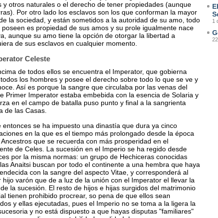
s y otros naturales o el derecho de tener propiedades (aunque
E
rras). Por otro lado los esclavos son los que conforman la mayor
S
de la sociedad, y están sometidos a la autoridad de su amo, todo
1 
e poseen es propiedad de sus amos y su prole igualmente nace
G
a, aunque su amo tiene la opción de otorgar la libertad a
22
uiera de sus esclavos en cualquier momento.
perator Celeste
ncima de todos ellos se encuentra el Imperator, que gobierna
 todos los hombres y posee el derecho sobre todo lo que se ve y
oce. Así es porque la sangre que circulaba por las venas del
re Primer Imperator estaba embebida con la esencia de Solaria y
rza en el campo de batalla puso punto y final a la sangrienta
a de las Casas.
 entonces se ha impuesto una dinastía que dura ya cinco
aciones en la que es el tiempo más prolongado desde la época
s Ancestros que se recuerda con más prosperidad en el
nente de Celes. La sucesión en el Imperio se ha regido desde
ces por la misma normas: un grupo de Hechiceras conocidas
las Anaitsi buscan por todo el continente a una hembra que haya
endecida con la sangre del aspecto Vitae, y corresponderá al
 hijo varón que de a luz de la unión con el Imperator el llevar la
de la sucesión. El resto de hijos e hijas surgidos del matrimonio
al tienen prohibido procrear, so pena de que ellos sean
dos y ellas ejecutadas, pues el Imperio no se toma a la ligera la
sucesoria y no está dispuesto a que hayas disputas "familiares"