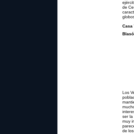
ejérc
de Cel
caract
globo
Casa 
Blasó
Los Ve
pobla
mantie
mucho
inter
ser l
muy i
parece
de los