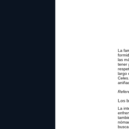
La fam
formid
las má
tener
respet
largo 
Celes.
aniñad
Refer
Los b
La int
enfren
tambi
nómada
busca