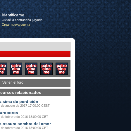
Identificarse
Olvidé la contraseña
|
Ayuda
Crear nueva cuenta
Ver en el foro
cursos relacionados
a sima de perdición
 de agosto de 2017 17:00:00 CEST
uroboros
 de febrero de 2016 18:00:00 CET
a oscura sombra del amor
 de febrero de 2016 18:00:00 CET