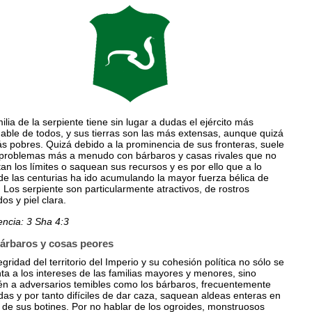
ilia de la serpiente tiene sin lugar a dudas el ejército más
able de todos, y sus tierras son las más extensas, aunque quizá
s pobres. Quizá debido a la prominencia de sus fronteras, suele
 problemas más a menudo con bárbaros y casas rivales que no
an los límites o saquean sus recursos y es por ello que a lo
de las centurias ha ido acumulando la mayor fuerza bélica de
 Los serpiente son particularmente atractivos, de rostros
os y piel clara.
encia: 3 Sha 4:3
árbaros y cosas peores
egridad del territorio del Imperio y su cohesión política no sólo se
ta a los intereses de las familias mayores y menores, sino
én a adversarios temibles como los bárbaros, frecuentemente
s y por tanto difíciles de dar caza, saquean aldeas enteras en
 de sus botines. Por no hablar de los ogroides, monstruosos