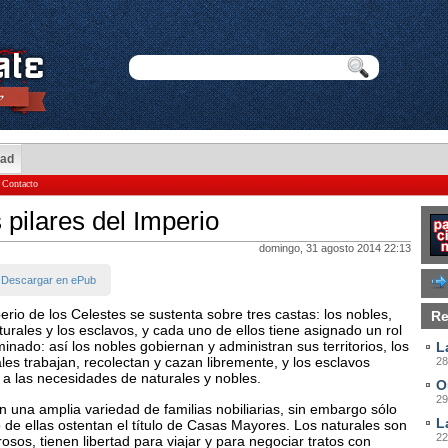
dad
Contacto
 pilares del Imperio
domingo, 31 agosto 2014 22:13
Descargar en ePub
erio de los Celestes se sustenta sobre tres castas: los nobles,
Re
turales y los esclavos, y cada uno de ellos tiene asignado un rol
inado: así los nobles gobiernan y administran sus territorios, los
L
les trabajan, recolectan y cazan libremente, y los esclavos
28
 a las necesidades de naturales y nobles.
O
29
n una amplia variedad de familias nobiliarias, sin embargo sólo
L
 de ellas ostentan el título de Casas Mayores. Los naturales son
22
sos, tienen libertad para viajar y para negociar tratos con