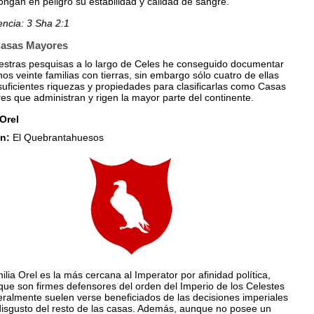
ngan en peligro su estabilidad y calidad de sangre.
encia: 3 Sha 2:1
Casas Mayores
estras pesquisas a lo largo de Celes he conseguido documentar
os veinte familias con tierras, sin embargo sólo cuatro de ellas
suficientes riquezas y propiedades para clasificarlas como Casas
s que administran y rigen la mayor parte del continente.
Orel
n:
El Quebrantahuesos
ilia Orel es la más cercana al Imperator por afinidad política,
que son firmes defensores del orden del Imperio de los Celestes
eralmente suelen verse beneficiados de las decisiones imperiales
disgusto del resto de las casas. Además, aunque no posee un