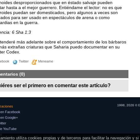
oides desproporcionados que en éstado salvaje pueden
ar hasta a el mejor guerrero. Entiéndame el lector: no es que
groides puedan ser domesticados, pero algunos a veces son
rados para ser usado en espectáculos de arena o como
ardias en la guerra.
encia: 6 Sha 1:3
tenderé más adelante sobre el comportamiento de los bárbaros
 más extrañas criaturas que Saharia puedo documentar en su
ter Codex.
ebook
Twitter
Meneame
entarios (0)
iéres ser el primero en comentar este artículo?
1998, 2026 ©
E
izaciones
 en Facebook
 en Google+
tter
de YouTube
so
iento utiliza cookies propias y de terceros para facilitar la navegación y s