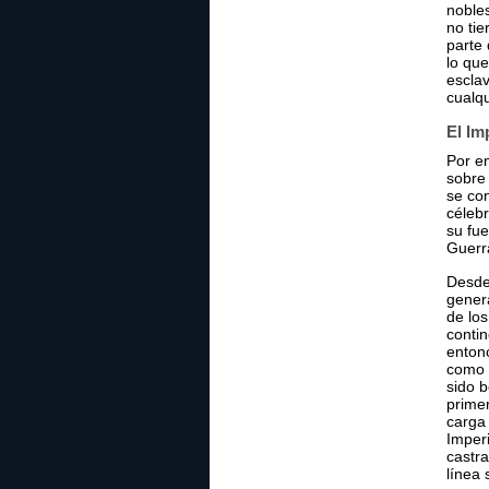
noble
no tie
parte 
lo qu
esclav
cualq
El Im
Por e
sobre
se con
céleb
su fue
Guerr
Desde
gener
de lo
conti
enton
como 
sido b
primer
carga 
Imperi
castra
línea 