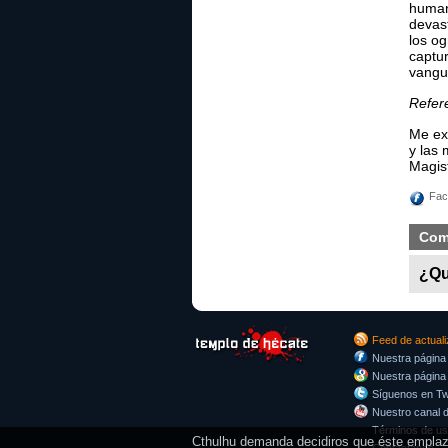
human
devast
los o
captu
vangu
Refer
Me ex
y las
Magis
Fac
Com
¿Qu
Feed de actual
Nuestra página
Nuestra página
Síguenos en Twi
Nuestro canal 
Términos de u
Cthulhu demanda decidiros que éste emplazam