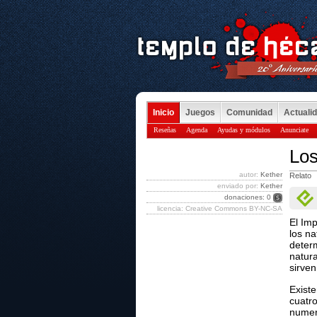
Inicio
Juegos
Comunidad
Actuali
Reseñas
Agenda
Ayudas y módulos
Anunciate
Los
autor:
Kether
Relato
enviado por:
Kether
donaciones: 0
licencia: Creative Commons BY-NC-SA
El Imp
los na
determ
natura
sirven
Existe
cuatro
numero