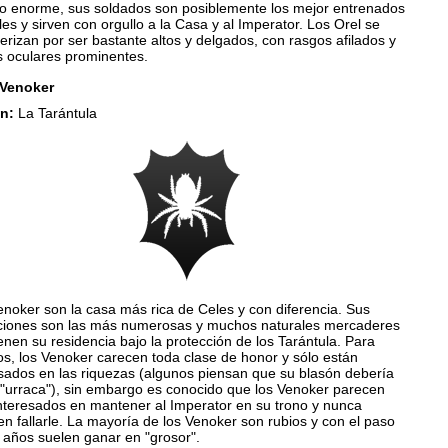
ito enorme, sus soldados son posiblemente los mejor entrenados
es y sirven con orgullo a la Casa y al Imperator. Los Orel se
erizan por ser bastante altos y delgados, con rasgos afilados y
s oculares prominentes.
Venoker
n:
La Tarántula
noker son la casa más rica de Celes y con diferencia. Sus
ciones son las más numerosas y muchos naturales mercaderes
nen su residencia bajo la protección de los Tarántula. Para
s, los Venoker carecen toda clase de honor y sólo están
esados en las riquezas (algunos piensan que su blasón debería
a "urraca"), sin embargo es conocido que los Venoker parecen
nteresados en mantener al Imperator en su trono y nunca
n fallarle. La mayoría de los Venoker son rubios y con el paso
 años suelen ganar en "grosor".