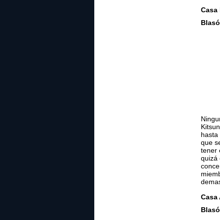
Casa 
Blasó
Ningun
Kitsun
hasta 
que se
tener 
quizá
conce
miemb
demas
Casa
Blasó