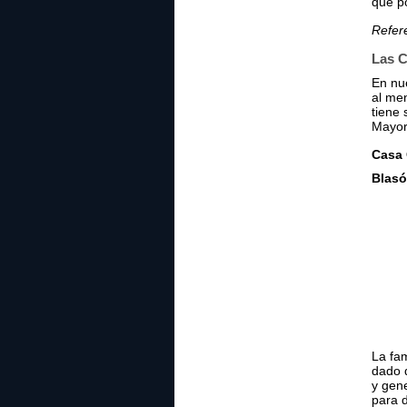
que po
Refer
Las 
En nu
al men
tiene 
Mayore
Casa 
Blasó
La fam
dado 
y gen
para 