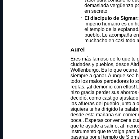
demasiada vergüenza por 
en secreto.
El discípulo de Sigmar:
imperio humano es un h
el templo de la explanad
pueblo. Le acompaña en 
muchacho en casi todo 
Aurel
Eres más famoso de lo que te g
ciudades y pueblos, desde Altdor
Wolfenburgo. Es lo que ocurre
siempre a ganar. Aunque sea h
todo los malos perdedores lo so
reglas, ¡al demonio con ellos! 
hizo gracia perder sus ahorros
decidió, como castigo ajustado,
las afueras del pueblo junto a 
siquiera te ha dirigido la pala
desde esta mañana sin comer n
boca.. Esperas convencer a cu
que te ayude a salir o, al menos
instrumento que te valga para f
pasarás por el templo de Sigm