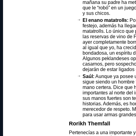
mañana su padre ha meti
que le “robó” en un jue
y sus chicos.
El enano matatrolls:
Por
festejo, además ha lleg
matatrolls. Lo único que
las reservas de vino de 
ayer completamente borr
al igual que yo, ha creci
bondadosa, un espíritu 
Algunos peklandeses op
casarnos, pero sospecho
dejarán de estar ligado
Saúl:
Aunque ya posee u
sigue siendo un hombre 
mano certera. Dice que h
importantes al norte del 
sus manos fuertes son t
historias. Además, es ho
merecedor de respeto. M
para usar armas grandes
Rorikh Themfall
Pertenecías a una importante y