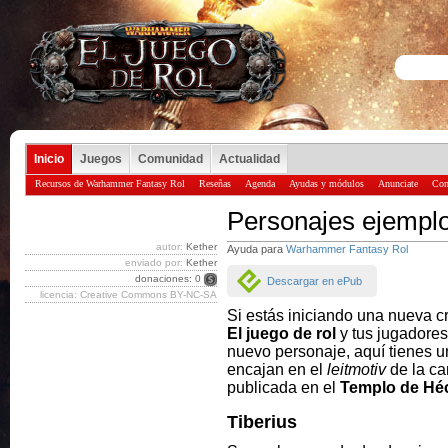
Inicio
Juegos
Comunidad
Actualidad
Recursos de Warhammer Fantasy Rol
Reseñas
Agenda
Ayudas y módulos
Anunciate
Con
Personajes ejemplo
autor:
Kether
Ayuda para
Warhammer Fantasy Rol
enviado por:
Kether
donaciones: 0
Descargar en ePub
licencia: Creative Commons BY-NC-SA
Si estás iniciando una nueva c
El juego de rol
y tus jugadores
nuevo personaje, aquí tienes 
encajan en el
leitmotiv
de la c
publicada en el
Templo de Hé
Tiberius