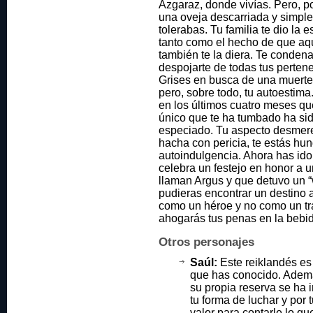
Azgaraz, donde vivías. Pero, po
una oveja descarriada y simpl
tolerabas. Tu familia te dio la 
tanto como el hecho de que aqu
también te la diera. Te condena
despojarte de todas tus pertene
Grises en busca de una muerte
pero, sobre todo, tu autoestima
en los últimos cuatro meses q
único que te ha tumbado ha sid
especiado. Tu aspecto desmere
hacha con pericia, te estás hu
autoindulgencia. Ahora has id
celebra un festejo en honor a u
llaman Argus y que detuvo un 
pudieras encontrar un destino 
como un héroe y no como un trai
ahogarás tus penas en la bebida
Otros personajes
Saúl:
Este reiklandés es 
que has conocido. Ademá
su propia reserva se ha
tu forma de luchar y por 
valor para contarle lo qu