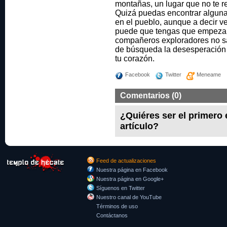
montañas, un lugar que no te r
Quizá puedas encontrar alguna 
en el pueblo, aunque a decir v
puede que tengas que empezar 
compañeros exploradores no sa
de búsqueda la desesperación
tu corazón.
Facebook
Twitter
Meneame
Comentarios (0)
¿Quiéres ser el primero
artículo?
Feed de actualizaciones
Nuestra página en Facebook
Nuestra página en Google+
Síguenos en Twitter
Nuestro canal de YouTube
Términos de uso
Contáctanos