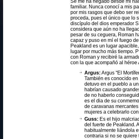
Se me ha negado desde mi naci
familiar. Nunca conocí a mis p
por mis rasgos que debo ser r
proceda, pues el único que lo
discípulo del dios emperador 
considera que aún no ha llega
pesar de su ceguera, Roman h
capaz y puso en mí el fuego de
Peakland es un lugar apacible,
lugar por mucho más tiempo. Pr
con Roman y recibiré la armad
con la que acompañó al héroe 
Argus:
Argus “El Mortífe
También es conocido en o
detuvo en el pueblo a un
habrían causado grandes
de no haberlo conseguido
es el dia de su conmemo
de caravanas mercantes 
mujeres a celebrarlo con 
Guss:
Es el hijo malcri
del fuerte de Peakland. 
habitualmente liándola es
contraria si no se quiere