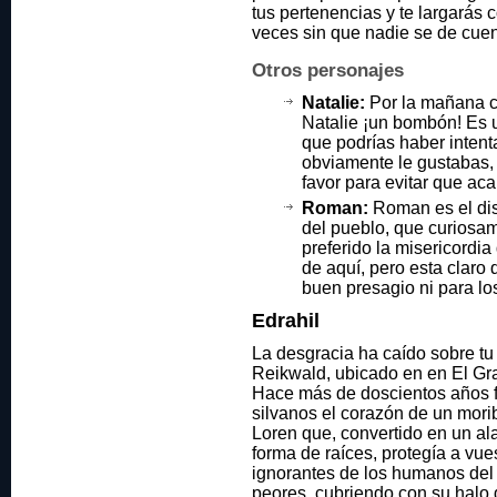
tus pertenencias y te largarás
veces sin que nadie se de cuen
Otros personajes
Natalie:
Por la mañana c
Natalie ¡un bombón! Es 
que podrías haber intent
obviamente le gustabas, 
favor para evitar que ac
Roman:
Roman es el dis
del pueblo, que curiosa
preferido la misericordia
de aquí, pero esta claro
buen presagio ni para lo
Edrahil
La desgracia ha caído sobre tu
Reikwald, ubicado en en El Gr
Hace más de doscientos años f
silvanos el corazón de un mori
Loren que, convertido en un a
forma de raíces, protegía a vu
ignorantes de los humanos del
peores, cubriendo con su halo 