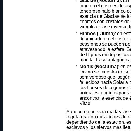
Glaciae (Nocturna)
: la 
tono en el cielo es de a
tenebroso halo blanco pu
esencia de Glaciae se f
charcos con cristales d
vidriolita. Fase inversa: I
Hipnos (Diurna)
: en és
difuminado en el cielo, 
ocasiones se pueden perc
atravesando la esfera. S
de Hipnos en depósitos
morfita. Fase antagónic
Mortis (Nocturna)
: en e
Divino se muestra en la
semiverdoso que, según d
fallecidos hacia Solaria
los huesos de algunos 
animales, ungidos por la
encontrar la esencia de 
Vitae.
Aunque en nuestra era las fas
regulares, con duraciones de en
dependiendo de la estación, es
esclavos y los siervos más ile