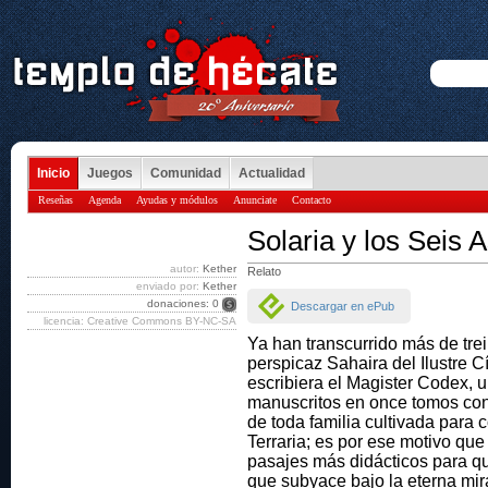
Inicio
Juegos
Comunidad
Actualidad
Reseñas
Agenda
Ayudas y módulos
Anunciate
Contacto
Solaria y los Seis 
autor:
Kether
Relato
enviado por:
Kether
donaciones: 0
Descargar en ePub
licencia: Creative Commons BY-NC-SA
Ya han transcurrido más de tre
perspicaz Sahaira del Ilustre C
escribiera el Magister Codex,
manuscritos en once tomos conv
de toda familia cultivada para 
Terraria; es por ese motivo que
pasajes más didácticos para qu
que subyace bajo la eterna mir