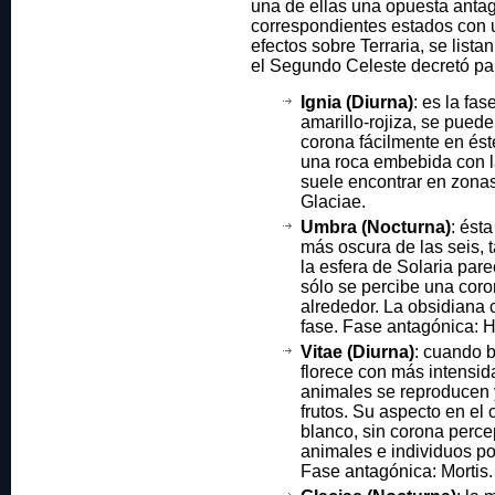
una de ellas una opuesta antag
correspondientes estados con 
efectos sobre Terraria, se list
el Segundo Celeste decretó par
Ignia (Diurna)
: es la fa
amarillo-rojiza, se pued
corona fácilmente en és
una roca embebida con la
suele encontrar en zona
Glaciae.
Umbra (Nocturna)
: ésta
más oscura de las seis, ta
la esfera de Solaria par
sólo se percibe una coro
alrededor. La obsidiana c
fase. Fase antagónica: H
Vitae (Diurna)
: cuando br
florece con más intensid
animales se reproducen 
frutos. Su aspecto en el
blanco, sin corona percep
animales e individuos po
Fase antagónica: Mortis.