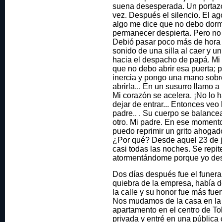
suena desesperada. Un portaz
vez. Después el silencio. El a
algo me dice que no debo dorm
permanecer despierta. Pero n
Debió pasar poco más de hora y
sonido de una silla al caer y un
hacia el despacho de papá. Mi
que no debo abrir esa puerta; p
inercia y pongo una mano sobr
abrirla... En un susurro llamo 
Mi corazón se acelera. ¡No lo 
dejar de entrar... Entonces veo 
padre.. . Su cuerpo se balanc
otro. Mi padre. En ese momento
puedo reprimir un grito ahoga
¿Por qué? Desde aquel 23 de j
casi todas las noches. Se repit
atormentándome porque yo des
Dos días después fue el funera
quiebra de la empresa, había 
la calle y su honor fue más fue
Nos mudamos de la casa en la
apartamento en el centro de Tok
privada y entré en una pública