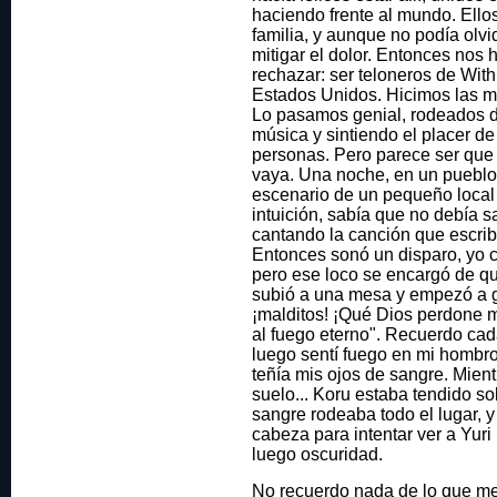
haciendo frente al mundo. Ellos
familia, y aunque no podía olvi
mitigar el dolor. Entonces nos hi
rechazar: ser teloneros de With
Estados Unidos. Hicimos las m
Lo pasamos genial, rodeados de
música y sintiendo el placer d
personas. Pero parece ser que 
vaya. Una noche, en un pueblo
escenario de un pequeño local 
intuición, sabía que no debía sa
cantando la canción que escribí
Entonces sonó un disparo, yo c
pero ese loco se encargó de q
subió a una mesa y empezó a gr
¡malditos! ¡Qué Dios perdone 
al fuego eterno". Recuerdo cad
luego sentí fuego en mi hombro
teñía mis ojos de sangre. Mient
suelo... Koru estaba tendido sob
sangre rodeaba todo el lugar, y l
cabeza para intentar ver a Yuri 
luego oscuridad.
No recuerdo nada de lo que me