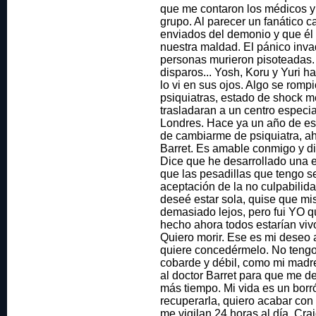
que me contaron los médicos y 
grupo. Al parecer un fanático c
enviados del demonio y que él
nuestra maldad. El pánico inva
personas murieron pisoteadas. 
disparos... Yosh, Koru y Yuri h
lo vi en sus ojos. Algo se romp
psiquiatras, estado de shock m
trasladaran a un centro especi
Londres. Hace ya un año de es
de cambiarme de psiquiatra, ah
Barret. Es amable conmigo y di
Dice que he desarrollado una es
que las pesadillas que tengo s
aceptación de la no culpabilid
deseé estar sola, quise que mi
demasiado lejos, pero fui YO qu
hecho ahora todos estarían vivo
Quiero morir. Ese es mi deseo 
quiere concedérmelo. No tengo
cobarde y débil, como mi madr
al doctor Barret para que me de
más tiempo. Mi vida es un borr
recuperarla, quiero acabar con 
me vigilan 24 horas al día. Crai