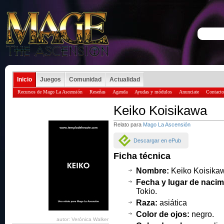
Inicio
Juegos
Comunidad
Actualidad
Recursos de Mago La Ascensión
Reseñas
Agenda
Ayudas y módulos
Anunciate
Contacto
Keiko Koisikawa
Relato para
Mago La Ascensión
Descargar en ePub
Ficha técnica
Nombre:
Keiko Koisika
Fecha y lugar de nacim
Tokio.
Raza:
asiática
Color de ojos:
negro.
autor: Verónica Walker