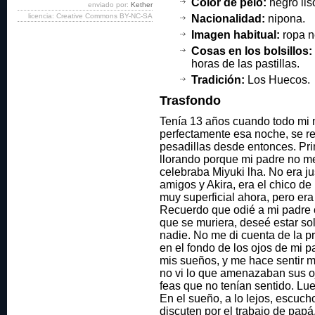
Color de pelo:
negro lis
enviado por:
Kether
licencia: Creative Commons BY-NC-SA
Nacionalidad:
nipona.
Imagen habitual:
ropa n
Cosas en los bolsillos:
horas de las pastillas.
Tradición:
Los Huecos.
Trasfondo
Tenía 13 años cuando todo mi
perfectamente esa noche, se r
pesadillas desde entonces. Pr
llorando porque mi padre no me 
celebraba Miyuki lha. No era jus
amigos y Akira, era el chico de
muy superficial ahora, pero er
Recuerdo que odié a mi padre 
que se muriera, deseé estar so
nadie. No me di cuenta de la pr
en el fondo de los ojos de mi p
mis sueños, y me hace sentir 
no vi lo que amenazaban sus ojo
feas que no tenían sentido. Lue
En el sueño, a lo lejos, escuch
discuten por el trabajo de pap