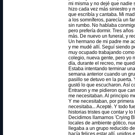
mi misma y no dejé que nadie s
hizo cada vez más siniestro y 
que escribía y cantaba. Mi mad
a los somníferos, parecía un f
sin rumbo. No hablaba conmigo,
pero prefería dormir. Tres año
más. De nuevo un funeral, y reco
Un hermano de mi padre me ac
y me mudé allí. Seguí siendo p
muy ocupado trabajando como 
colegio, nueva gente, pero yo 
día, durante el recreo, me que
Estaba intentando terminar un
semana anterior cuando un gru
pasillo se detuvo en la puerta.
gustó lo que escucharon. Así co
Entraron y me pidieron que can
me necesitaban. Al principio me
Y me necesitaban, por primera
necesitaba... Acepté. Y todo f
historias tristes que contar y l
Decidimos llamarnos 'Crying 
locales de ambiente gótico, nu
llegaba a un grupo reducido d
hacía felices estar allí, unidos