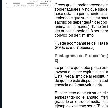
enviado por:
Kether
Crees que tu poder procede de
licencia: Creative Commons BY-NC
sobrenaturales, y no que surge d
hace estar en permanente esta
teniéndole que suministrar sacr
sacrificios dependerán del tipo
animales, humanos). También t
ser nunca superior a 8 permane
convicción de ti mismo.
Puede acompañarse del
Trasf
Guide to the Traditions
)
Pentagrama de Protección (
3)
Lo primero que debe procurars
invocar a un ser espiritual es 
Esta "Veda" impide al espíritu r
de que no este dispuesto a ced
esencia de forma voluntaria.
El hechicero debe trazar en el
empezando por el ángulo inferi
grabarlo en el suelo mediante u
ejemplo excelente seria "El día