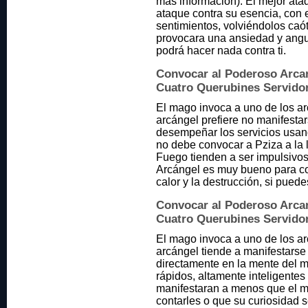
más información). El mejor ata
ataque contra su esencia, con e
sentimientos, volviéndolos caót
provocara una ansiedad y angus
podrá hacer nada contra ti.
Convocar al Poderoso Arcan
Cuatro Querubines Servidore
El mago invoca a uno de los ar
arcángel prefiere no manifesta
desempeñar los servicios usan
no debe convocar a Pziza a la 
Fuego tienden a ser impulsivos
Arcángel es muy bueno para cont
calor y la destrucción, si pued
Convocar al Poderoso Arcang
Cuatro Querubines Servidore
El mago invoca a uno de los ar
arcángel tiende a manifestars
directamente en la mente del m
rápidos, altamente inteligentes
manifestaran a menos que el m
contarles o que su curiosidad 