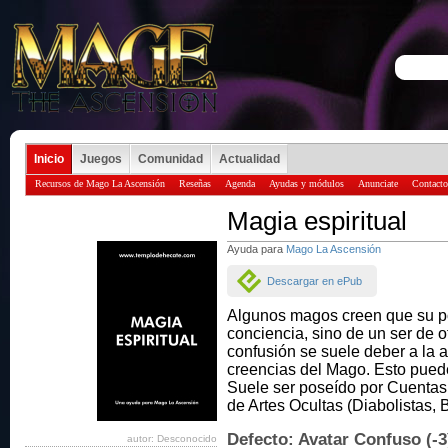
Inicio
Juegos
Comunidad
Actualidad
Recursos de Mago La Ascensión
Reseñas
Agenda
Ayudas y módulos
Anunciate
Contacto
Magia espiritual
Ayuda para
Mago La Ascensión
Descargar en ePub
Algunos magos creen que su p
conciencia, sino de un ser de o
confusión se suele deber a la a
creencias del Mago. Esto pued
Suele ser poseído por Cuentasu
de Artes Ocultas (Diabolistas, B
Defecto: Avatar Confuso (-3
autor: Desconocido