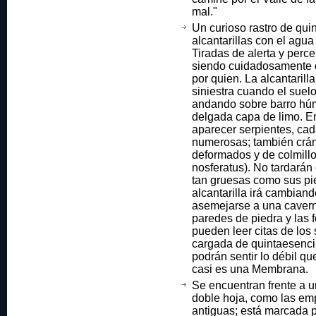
mal."
Un curioso rastro de quin
alcantarillas con el agua 
Tiradas de alerta y perc
siendo cuidadosamente 
por quien. La alcantaril
siniestra cuando el suel
andando sobre barro hú
delgada capa de limo. E
aparecer serpientes, ca
numerosas; también crá
deformados y de colmill
nosferatus). No tardarán
tan gruesas como sus pi
alcantarilla irá cambian
asemejarse a una cavern
paredes de piedra y las 
pueden leer citas de los
cargada de quintaesencia
podrán sentir lo débil qu
casi es una Membrana.
Se encuentran frente a u
doble hoja, como las emp
antiguas; está marcada po