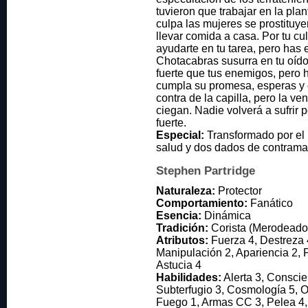
tuvieron que trabajar en la pla
culpa las mujeres se prostituy
llevar comida a casa. Por tu c
ayudarte en tu tarea, pero has
Chotacabras susurra en tu oído,
fuerte que tus enemigos, pero 
cumpla su promesa, esperas y 
contra de la capilla, pero la ve
ciegan. Nadie volverá a sufrir 
fuerte.
Especial:
Transformado por el 
salud y dos dados de contrama
Stephen Partridge
Naturaleza:
Protector
Comportamiento:
Fanático
Esencia:
Dinámica
Tradición:
Corista (Merodeado
Atributos:
Fuerza 4, Destreza 
Manipulación 2, Apariencia 2, P
Astucia 4
Habilidades:
Alerta 3, Conscien
Subterfugio 3, Cosmología 5, O
Fuego 1, Armas CC 3, Pelea 4