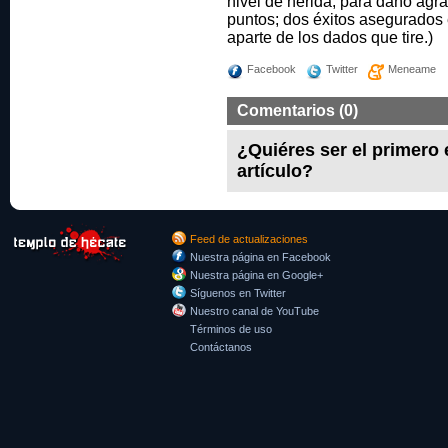
nivel de herida; para daño agr
puntos; dos éxitos asegurados 
aparte de los dados que tire.)
Facebook
Twitter
Meneame
Comentarios (0)
¿Quiéres ser el primero
artículo?
Feed de actualizaciones
Nuestra página en Facebook
Nuestra página en Google+
Síguenos en Twitter
Nuestro canal de YouTube
Términos de uso
Contáctanos