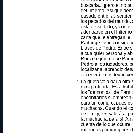
buscarla... ¡pero el no pu
del Infierno! Así que deb
pasado entre las serpien
los pecados del mundo, 
está de su lado, y con e
adentrarse en el Infierno 
carta que le entregan, e
Partridge tiene consigo 
Llaves de Pedro. Entre s
a cualquier persona y abr
Roucco quiere que Partr
Pedro a los jugadores, p
localizar al aprendiz de
accederá, si le devuelven
La grieta va a dar a otra 
más profunda. Está habita
los "demonios" de Partri
encontrarlos si emplean
para un conjuro, pues es
muchacha. Cuando el con
de Emily, les saldrá al 
la muchacha para sí. An
cuenta de lo que ocurre
rodeados por vampiros d