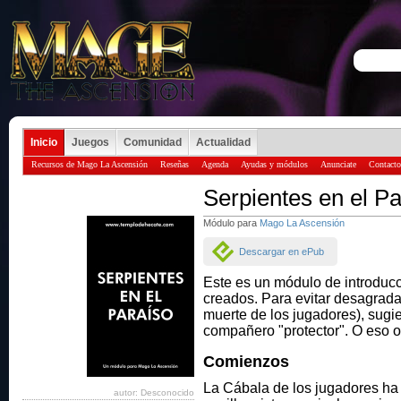
Inicio
Juegos
Comunidad
Actualidad
Recursos de Mago La Ascensión
Reseñas
Agenda
Ayudas y módulos
Anunciate
Contacto
Serpientes en el Pa
Módulo para
Mago La Ascensión
Descargar en ePub
Este es un módulo de introducc
creados. Para evitar desagradab
muerte de los jugadores), sugi
compañero "protector". O eso o
Comienzos
La Cábala de los jugadores ha
autor: Desconocido