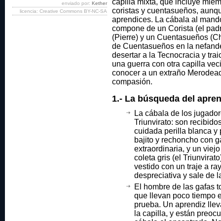
capilla mixta, que incluye mie
enviado por:
Kether
coristas y cuentasueños, aunqu
licencia: Creative Commons BY-NC-SA
aprendices. La cábala al mando,
compone de un Corista (el pad
(Pierre) y un Cuentasueños (Ch
de Cuentasueños en la nefande
desertar a la Tecnocracia y trai
una guerra con otra capilla vec
conocer a un extraño Merodeador
compasión.
1.- La búsqueda del apren
La cábala de los jugador
Triunvirato: son recibid
cuidada perilla blanca y
bajito y rechoncho con ga
extraordinaria, y un viej
coleta gris (el Triunvirato
vestido con un traje a ra
despreciativa y sale de l
El hombre de las gafas t
que llevan poco tiempo e
prueba. Un aprendiz llev
la capilla, y están preoc