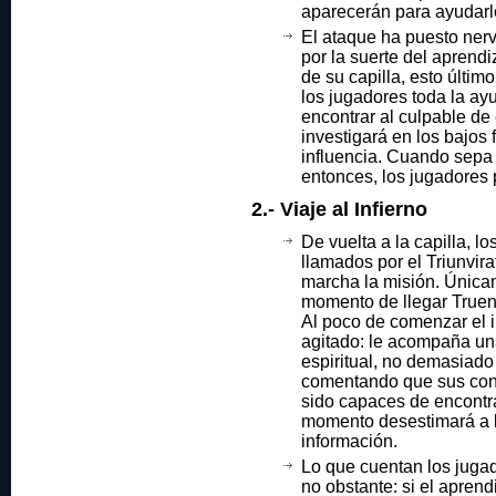
aparecerán para ayudarl
El ataque ha puesto ner
por la suerte del aprend
de su capilla, esto últim
los jugadores toda la ay
encontrar al culpable de
investigará en los bajos
influencia. Cuando sepa 
entonces, los jugadores 
2.- Viaje al Infierno
De vuelta a la capilla, l
llamados por el Triunvir
marcha la misión. Única
momento de llegar Truen
Al poco de comenzar el i
agitado: le acompaña u
espiritual, no demasiado
comentando que sus con
sido capaces de encontra
momento desestimará a l
información.
Lo que cuentan los jugad
no obstante: si el apren