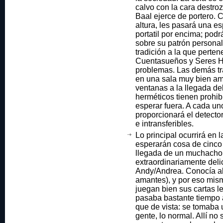
calvo con la cara destro
Baal ejerce de portero.
altura, les pasará una e
portatil por encima; pod
sobre su patrón personal.
tradición a la que perten
Cuentasueños y Seres H
problemas. Las demás tr
en una sala muy bien am
ventanas a la llegada de
herméticos tienen prohib
esperar fuera. A cada uno
proporcionará el detector
e intransferibles.
Lo principal ocurrirá en l
esperarán cosa de cinco 
llegada de un muchacho 
extraordinariamente delic
Andy/Andrea. Conocía al
amantes), y por eso mism
juegan bien sus cartas l
pasaba bastante tiempo a
que de vista: se tomaba 
gente, lo normal. Allí no