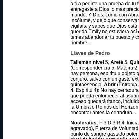
a ti a pedirte una prueba de tu
entregaste a Dios lo más preci
mundo. Y Dios, como con Abraha
incólume, y dejó que conservar
vigilais, y sabes que Dios está
querida Emily no estuviera así 
temes abandonar tu puesto y c
hombre...
Llaves de Pedro
Talismán nivel
5,
Areté
5,
Qui
(Correspondencia 5, Materia 2, 
hay persona, espíritu u objeto 
conjuro, salvo con un gasto ex
quintaesencia.
Abrir
(Entropía 
4, Espiritu 4): No hay cerradur
que pueda entorpecer al usuari
acceso quedará franco, incluid
la Umbra o Reinos del Horizon
encontrar antes la cerradura...
Nosferatus:
F 3 D 3 R 4, Inicia
agravado), Fuerza de Voluntad
punto de sangre gastado potenci