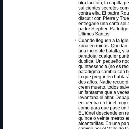
otra facción, la capilla 
suficientes secretos com
contra ella. El padre Rou
discutir con Pierre y Tru
entregarle una carta sell
padre Stephen Partridge, 
Últimos Santos.
Cuando lleguen a la Igle
zona en ruinas. Quedan 
una increíble batalla, y
paradoja: cualquier punto
duplica. Un pequeño nod
quintaesencia (no es re
paradigma cambia con ba
la que pregunten hablará
dos años. Nadie recuerda
creen muerto, todos sal
un fantasma que a vece
levantaba el altar. Debajo
encuentra un túnel muy e
como para que pase un h
EL túnel desciende en r
quince o veinte metros en
alcantarillas. En una p
camine por el Valle de 