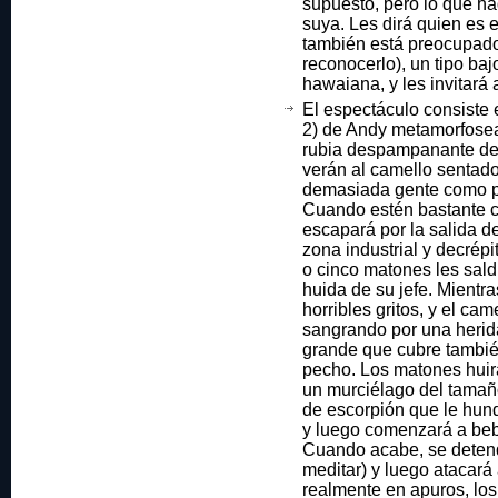
supuesto, pero lo que ha
suya. Les dirá quien es el
también está preocupado
reconocerlo), un tipo ba
hawaiana, y les invitará 
El espectáculo consiste
2) de Andy metamorfosea
rubia despampanante del 
verán al camello sentado
demasiada gente como p
Cuando estén bastante ce
escapará por la salida d
zona industrial y decrépi
o cinco matones les saldr
huida de su jefe. Mientr
horribles gritos, y el ca
sangrando por una herida 
grande que cubre tambié
pecho. Los matones huir
un murciélago del tamañ
de escorpión que le hund
y luego comenzará a bebe
Cuando acabe, se deten
meditar) y luego atacará 
realmente en apuros, lo