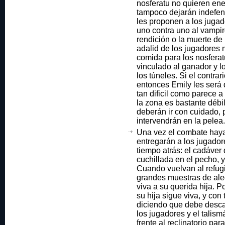
nosferatu no quieren ene
tampoco dejarán indefen
les proponen a los jugad
uno contra uno al vampir
rendición o la muerte de 
adalid de los jugadores 
comida para los nosferatu
vinculado al ganador y 
los túneles. Si el contr
entonces Emily les será 
tan dificil como parece a
la zona es bastante débil
deberán ir con cuidado, 
intervendrán en la pelea.
Una vez el combate haya
entregarán a los jugado
tiempo atrás: el cadáver 
cuchillada en el pecho, y
Cuando vuelvan al refugi
grandes muestras de ale
viva a su querida hija. P
su hija sigue viva, y con 
diciendo que debe descan
los jugadores y el talismá
frente al reclinatorio pa