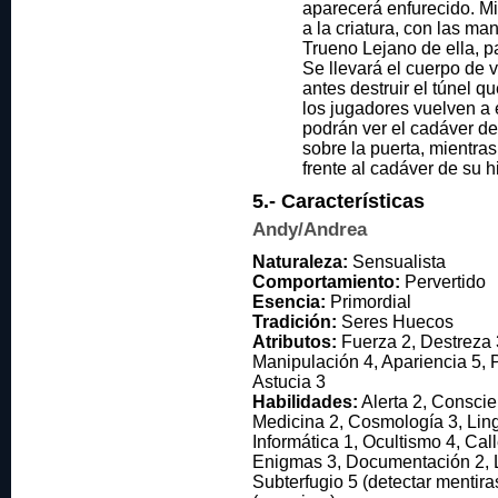
aparecerá enfurecido. Mi
a la criatura, con las m
Trueno Lejano de ella, pa
Se llevará el cuerpo de v
antes destruir el túnel qu
los jugadores vuelven a 
podrán ver el cadáver de
sobre la puerta, mientra
frente al cadáver de su hi
5.- Características
Andy/Andrea
Naturaleza:
Sensualista
Comportamiento:
Pervertido
Esencia:
Primordial
Tradición:
Seres Huecos
Atributos:
Fuerza 2, Destreza 
Manipulación 4, Apariencia 5, P
Astucia 3
Habilidades:
Alerta 2, Conscie
Medicina 2, Cosmología 3, Lingü
Informática 1, Ocultismo 4, Cal
Enigmas 3, Documentación 2, L
Subterfugio 5 (detectar mentira