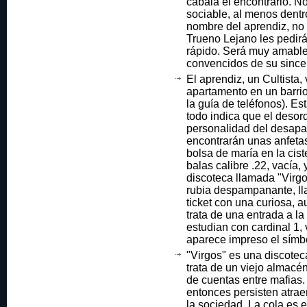
cábala el encontrarlo. 
sociable, al menos dentro
nombre del aprendiz, no
Trueno Lejano les pedirá
rápido. Será muy amable
convencidos de su since
El aprendiz, un Cultista,
apartamento en un barrio
la guía de teléfonos). E
todo indica que el desor
personalidad del desapa
encontrarán unas anfeta
bolsa de maría en la cis
balas calibre .22, vacía,
discoteca llamada "Virgo
rubia despampanante, l
ticket con una curiosa, 
trata de una entrada a la
estudian con cardinal 1,
aparece impreso el símbol
"Virgos" es una discoteca
trata de un viejo almacén
de cuentas entre mafias
entonces persisten atra
la sociedad. La cola es 