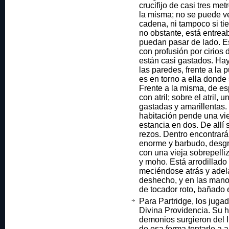
crucifijo de casi tres m
la misma; no se puede ver 
cadena, ni tampoco si ti
no obstante, está entreab
puedan pasar de lado. E
con profusión por cirios 
están casi gastados. Ha
las paredes, frente a la 
es en torno a ella donde 
Frente a la misma, de esp
con atril; sobre el atril, 
gastadas y amarillentas. 
habitación pende una vie
estancia en dos. De allí
rezos. Dentro encontrarán
enorme y barbudo, desgre
con una vieja sobrepelli
y moho. Está arrodillado 
meciéndose atrás y adela
deshecho, y en las mano
de tocador roto, bañado 
Para Partridge, los juga
Divina Providencia. Su h
demonios surgieron del In
de esa forma tentarle a a