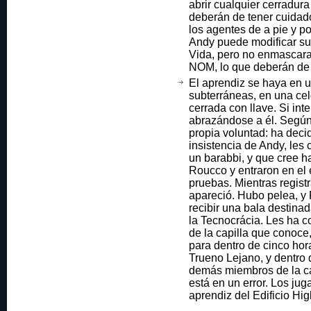
abrir cualquier cerradura
deberán de tener cuidado
los agentes de a pie y p
Andy puede modificar s
Vida, pero no enmascara
NOM, lo que deberán de 
El aprendiz se haya en u
subterráneas, en una cel
cerrada con llave. Si int
abrazándose a él. Según e
propia voluntad: ha deci
insistencia de Andy, les
un barabbi, y que cree h
Roucco y entraron en el
pruebas. Mientras regist
apareció. Hubo pelea, y 
recibir una bala destina
la Tecnocrácia. Les ha 
de la capilla que conoc
para dentro de cinco hor
Trueno Lejano, y dentro d
demás miembros de la cap
está en un error. Los ju
aprendiz del Edificio Hi