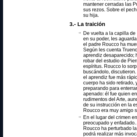
mantener cerradas las Pu
sus rezos. Sobre el pech
su hija.
3.- La traición
De vuelta a la capilla de
en su poder, les aguard
el padre Roucco ha muert
Según les cuenta Trueno
aprendiz desaparecido; ha
robar del estudio de Pie
espíritus. Roucco lo sor
buscándolo, discutieron.
el aprendiz fue más rápid
cuerpo ha sido retirado,
preparando para enterra
apenado: él fue quien e
rudimentos del Arte, aun
de su instrucción en la e
Roucco era muy amigo s
En el lugar del crimen e
preocupado y enfadado. 
Roucco ha perturbado la 
podrá realizar más invoc