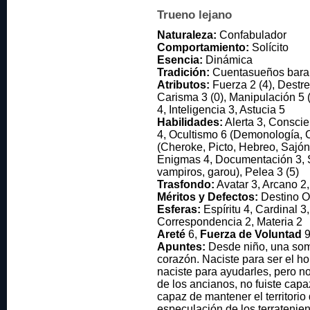
Trueno lejano
Naturaleza:
Confabulador
Comportamiento:
Solícito
Esencia:
Dinámica
Tradición:
Cuentasueños bara
Atributos:
Fuerza 2 (4), Destrez
Carisma 3 (0), Manipulación 5 (
4, Inteligencia 3, Astucia 5
Habilidades:
Alerta 3, Conscie
4, Ocultismo 6 (Demonología, Ce
(Cheroke, Picto, Hebreo, Sajón
Enigmas 4, Documentación 3, S
vampiros, garou), Pelea 3 (5)
Trasfondo:
Avatar 3, Arcano 2,
Méritos y Defectos:
Destino Os
Esferas:
Espíritu 4, Cardinal 3,
Correspondencia 2, Materia 2
Areté
6,
Fuerza de Voluntad
9
Apuntes:
Desde niño, una som
corazón. Naciste para ser el h
naciste para ayudarles, pero no
de los ancianos, no fuiste capaz
capaz de mantener el territorio 
especulación de los terratenien