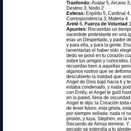
Trasfondo:
Avatar 5, Arcano 3,
Destino 3, Nodo 2
Esferas:
Espíritu 5, Cardinal 4
Correspondencia 3, Materia 4
Areté
6,
Fuerza de Voluntad
1
Apuntes:
Recuerdas un tiempo 
sacerdote protestante en una ig
eras un Despertado, y padre de 
y para ella, y para la gente. Era
lamentarías el haber sido elegi
dedo se posó en tu corazón c
sobre tus amigos y conocidos. 
recuerdas bien a aquellas pers
algunos rostros que se deforma
descubierto la maldad que ani
Angel de Dios bajó hacia ti y t
estaba condenado, y nada podía
con Emily, el Angel te guió has
en la pared, llena de oscuridad 
Angel te dijo: la Creación toda
de tener futuro, esta grieta, es
por siempre sellada: nada ni n
prisión, y tuya, Stephen, es la 
Recuento de Almas termine. Y 
pecado se extendía a tu alreded