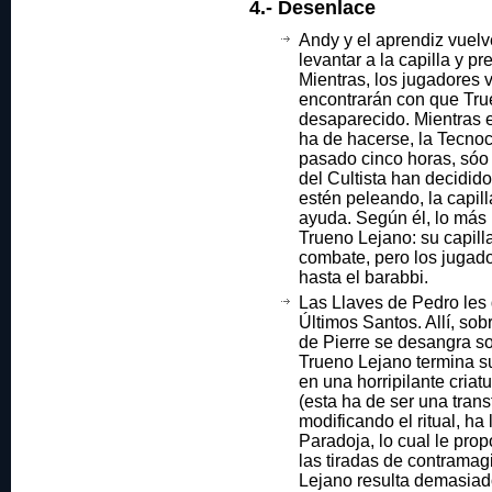
4.- Desenlace
Andy y el aprendiz vuelv
levantar a la capilla y pr
Mientras, los jugadores v
encontrarán con que Tru
desaparecido. Mientras 
ha de hacerse, la Tecnoc
pasado cinco horas, sóo t
del Cultista han decidido
estén peleando, la capil
ayuda. Según él, lo más 
Trueno Lejano: su capil
combate, pero los juga
hasta el barabbi.
Las Llaves de Pedro les 
Últimos Santos. Allí, sob
de Pierre se desangra s
Trueno Lejano termina s
en una horripilante criat
(esta ha de ser una tran
modificando el ritual, ha
Paradoja, lo cual le pro
las tiradas de contramag
Lejano resulta demasiad