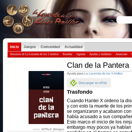
Inicio
Juegos
Comunidad
Actualidad
Recursos de La Leyenda de los 5 Anillos
Reseñas
Agenda
Ayudas y módulos
Anunciate
Clan de la Pantera
Ayuda para
La Leyenda de los 5 Anillos
Descargar en ePub
Trasfondo
Cuando Hantei X ordeno la dis
y con esto la muerte de los pr
se organizaron y acabaron co
había acusado a sus compañero
Esto marco el inicio de los nin
embargo muy pocos ya habían de
autor:
NiTRoX (Shirigo)