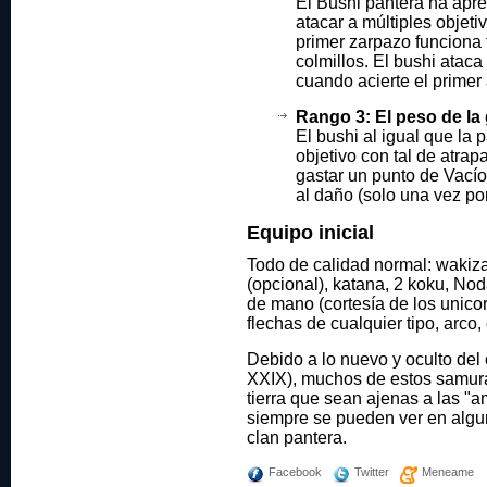
El Bushi pantera ha apr
atacar a múltiples objeti
primer zarpazo funciona 
colmillos. El bushi atac
cuando acierte el primer
Rango 3: El peso de la 
El bushi al igual que la 
objetivo con tal de atrap
gastar un punto de Vacío
al daño (solo una vez por
Equipo inicial
Todo de calidad normal: wakiz
(opcional), katana, 2 koku, Nod
de mano (cortesía de los unico
flechas de cualquier tipo, arco,
Debido a lo nuevo y oculto del
XXIX), muchos de estos samura
tierra que sean ajenas a las "a
siempre se pueden ver en algu
clan pantera.
Facebook
Twitter
Meneame