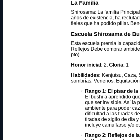
La Familia
Shirosama: La familia Principa
años de existencia, ha recluta
fieles que ha podido pillar. Bene
Escuela Shirosama de Bu
Esta escuela premia la capacid
Reflejos Debe comprar ambidex
pto).
Honor inicial:
2,
Gloria:
1
Habilidades:
Kenjutsu, Caza, S
sombrías, Venenos, Equitación,
Rango 1: El pisar de la
El bushi a aprendido que 
que ser invisible. Así la
ambiente para poder caza
dificultad a las tiradas d
tiradas de sigilo de día y
incluye camuflarse y/o e
Rango 2: Reflejos de la