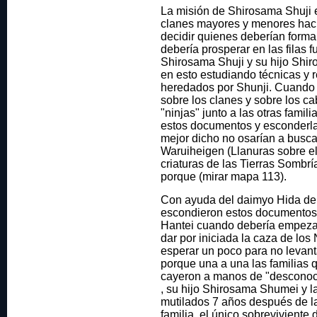
La misión de Shirosama Shuji er
clanes mayores y menores hacia
decidir quienes deberían forma
debería prosperar en las filas 
Shirosama Shuji y su hijo Shi
en esto estudiando técnicas y
heredados por Shunji. Cuando l
sobre los clanes y sobre los c
"ninjas" junto a las otras famil
estos documentos y esconderla
mejor dicho no osarían a buscar
Waruiheigen (Llanuras sobre el m
criaturas de las Tierras Sombr
porque (mirar mapa 113).
Con ayuda del daimyo Hida de 
escondieron estos documentos
Hantei cuando debería empezar
dar por iniciada la caza de los
esperar un poco para no levan
porque una a una las familias q
cayeron a manos de "desconoci
, su hijo Shirosama Shumei y la
mutilados 7 años después de la
familia, el único sobrevivient