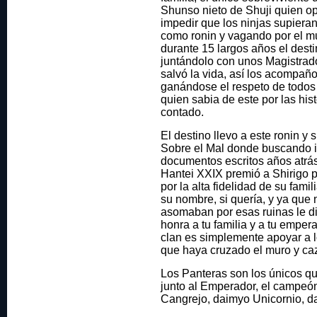
Shunso nieto de Shuji quien op
impedir que los ninjas supieran
como ronin y vagando por el 
durante 15 largos años el dest
juntándolo con unos Magistrado
salvó la vida, así los acompa
ganándose el respeto de todos
quien sabia de este por las his
contado.
El destino llevo a este ronin 
Sobre el Mal donde buscando in
documentos escritos años atrás
Hantei XXIX premió a Shirigo p
por la alta fidelidad de su famil
su nombre, si quería, y ya que n
asomaban por esas ruinas le d
honra a tu familia y a tu emper
clan es simplemente apoyar a l
que haya cruzado el muro y caz
Los Panteras son los únicos qu
junto al Emperador, el campeó
Cangrejo, daimyo Unicornio, d