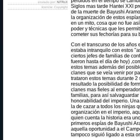
perdidos en el tiempo se camuf
enviado por:
NiTRoX
Siglos mas tarde Hantei XXI pr
licencia: Copyright
de la muerte de Bayushi Aramor
la organización de estos espías
en un mito, cosa que no fue as
poder y técnicas que les permit
cometer sus fechorías para su 
Con el transcurso de los años 
estaba intranquilo con estos "a
ciertos jefes de familias de c
fueron hasta el día de hoy) ,con
estos temas además del posibl
clanes que se veía venir por pa
trataron estos temas durante 
resultado la posibilidad de for
clanes mas fieles al emperador
familias, para así salvaguardar 
honorabilidad del imperio. Una
la de cazar a todos los ninjas 
organización en el imperio, aq
quien cuenta la historia era un
primeros espías de Bayushi Ar
aquella oportunidad a el Cam
tampoco siguió ligado a esta o