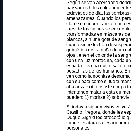
Según se van acercando donde 
hay varios hilos colgando entre
todavía es de día, las sombras
amenazantes. Cuando los pers
claro se encuentran con una esc
Tres de los sidhes se encuentra
transformadas en máscaras de 
blancos, sin una gota de sangre
cuarto sidhe luchan desesper
quimérica del tamaño de un cab
ojos tienen el color de la sangr
con una luz mortecina, cada u
espada. Es una nocnitsa, un m
pesadillas de los humanos. En
ven cómo la nocnitsa desarma a
con su pata como si fuera mante
abalanza sobre él y le chupa t
intentando matar a esta quimer
pueden: 1) morirse 2) sobrevivir
Si todavía siguen vivos volverá
Castillo Kregora, donde les es
Duque Sigfrid les ofrecerá lo q
conde les dará su tesoro porqu
personajes.