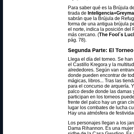
Para saber qué es la Brújula d
tirada de
Inteligencia+Greyma
sabrán que la Brújula de Refug
forma de una antigua brújula p
el norte, indica la posición de
más cercano. (
The Fool´s Luc
pág. 78).
Segunda Parte: El Torne
Llega el día del torneo. Se ha
el Castillo Kregora y la multitu
alrededores. Según van entran
donde pueden encontrar de tod
mágicas, libros... Tras las tie
para el concurso de arquería. 
palco desde donde las damas y
participan en los torneos pued
frente del palco hay un gran c
lugar los combates de lucha c
Hay una atmósfera de festividad
Los personajes llegan a los jar
Dama Rihannon. Es una mujer 
sidhe de la Casa Gwydion. Es a