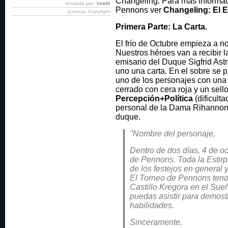
Changeling. Para más informaci
enviado por:
Ioreth
Pennons ver
Changeling: El 
licencia: Copyright
Primera Parte: La Carta.
El frío de Octubre empieza a no
Nuestros héroes van a recibir 
emisario del Duque Sigfrid Astr
uno una carta. En el sobre se 
uno de los personajes con una l
cerrado con cera roja y un sell
Percepción+Política
(dificulta
personal de la Dama Rihannon,
duque.
"Nombre del personaje,
Dentro de dos días, 4 de oc
de Pennons. Toda la Estirpe
de los festejos en general y
El Torneo de Pennons tendr
Castillo Kregora en el Su
puedas asistir para demost
habilidades.
Sinceramente,