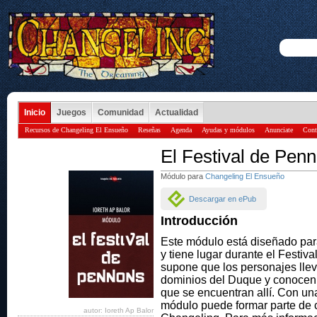
Inicio
Juegos
Comunidad
Actualidad
Recursos de Changeling El Ensueño
Reseñas
Agenda
Ayudas y módulos
Anunciate
Cont
El Festival de Pen
Módulo para
Changeling El Ensueño
Descargar en ePub
Introducción
Este módulo está diseñado para
y tiene lugar durante el Festiv
supone que los personajes lle
dominios del Duque y conocen 
que se encuentran allí. Con un
módulo puede formar parte de 
autor: Ioreth Ap Balor