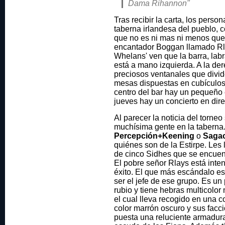
Dama Rihannon"
Tras recibir la carta, los person
taberna irlandesa del pueblo,
que no es ni mas ni menos que 
encantador Boggan llamado Rl
Whelans' ven que la barra, lab
está a mano izquierda. A la de
preciosos ventanales que divi
mesas dispuestas en cubículos 
centro del bar hay un pequeño
jueves hay un concierto en dire
Al parecer la noticia del torne
muchísima gente en la taberna.
Percepción+Keening
o
Saga
quiénes son de la Estirpe. Les 
de cinco Sidhes que se encuen
El pobre señor Rlays está int
éxito. El que más escándalo es
ser el jefe de ese grupo. Es u
rubio y tiene hebras multicolor
el cual lleva recogido en una c
color marrón oscuro y sus facc
puesta una reluciente armadura