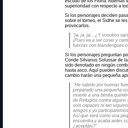
escudo de los Fiona. Además t
superioridad con respecto a tod
Si los personajes deciden pasa
sobre el torneo, el Sidhe se les
provocarlos.
"ja, ja, ja... ¿Y vosotros va
¡Pues va a ser coser y cant
fuerzas con blandengues com
Si los personajes preguntan por
Conde Silvanus Solussar de l
sido derrotado en ningún comb
hasta asco. Aquí pueden discuti
cambio harán una pequeña apu
"He sabido por buenas fue
preparado una pequeña sor
muerte a una bestia quimér
de Refugios contra alguno 
sois capaces ni tan siquiera
amigos y yo participaremos 
Así que será como una pequ
encuentra y acaba antes co
¿aceptáis?"