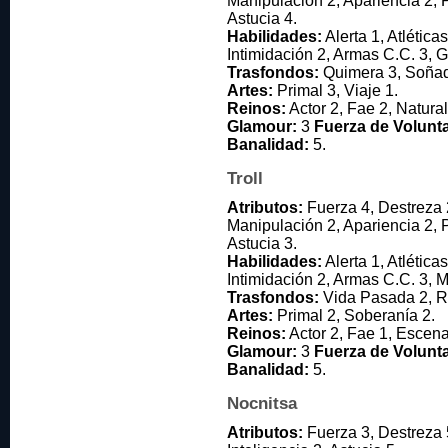
Manipulación 2, Apariencia 2, P
Astucia 4.
Habilidades:
Alerta 1, Atlética
Intimidación 2, Armas C.C. 3, G
Trasfondos:
Quimera 3, Soñad
Artes:
Primal 3, Viaje 1.
Reinos:
Actor 2, Fae 2, Natura
Glamour:
3
Fuerza de Volunt
Banalidad:
5.
Troll
Atributos:
Fuerza 4, Destreza 
Manipulación 2, Apariencia 2, P
Astucia 3.
Habilidades:
Alerta 1, Atlética
Intimidación 2, Armas C.C. 3, M
Trasfondos:
Vida Pasada 2, Re
Artes:
Primal 2, Soberanía 2.
Reinos:
Actor 2, Fae 1, Escena
Glamour:
3
Fuerza de Volunt
Banalidad:
5.
Nocnitsa
Atributos:
Fuerza 3, Destreza 