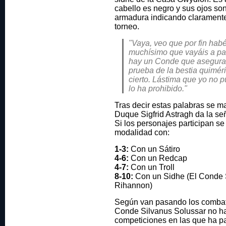
cabello es negro y sus ojos so
armadura indicando claramente 
torneo.
"Vaya, veo que por fin habé
muchísimo que vayáis a part
hay un Conde que asegura 
prueba de la bestia quimér
cierto. Lástima que yo no p
lo ha prohibido."
Tras decir estas palabras se 
Duque Sigfrid Astragh da la se
Si los personajes participan se
modalidad con:
1-3:
Con un Sátiro
4-6:
Con un Redcap
4-7:
Con un Troll
8-10:
Con un Sidhe (El Conde 
Rihannon)
Según van pasando los combat
Conde Silvanus Solussar no ha
competiciones en las que ha p