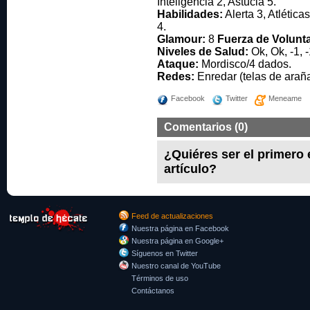
Inteligencia 2, Astucia 5.
Habilidades:
Alerta 3, Atlética
4.
Glamour:
8
Fuerza de Volunt
Niveles de Salud:
Ok, Ok, -1, -1
Ataque:
Mordisco/4 dados.
Redes:
Enredar (telas de arañ
Facebook
Twitter
Meneame
Comentarios (0)
¿Quiéres ser el primero
artículo?
Feed de actualizaciones
Nuestra página en Facebook
Nuestra página en Google+
Síguenos en Twitter
Nuestro canal de YouTube
Términos de uso
Contáctanos