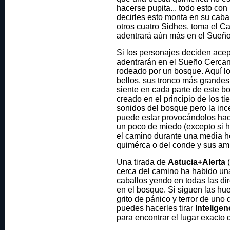
hacerse pupita... todo esto con
decirles esto monta en su cabal
otros cuatro Sidhes, toma el C
adentrará aún más en el Sueñ
Si los personajes deciden acept
adentrarán en el Sueño Cercan
rodeado por un bosque. Aquí l
bellos, sus tronco más grandes
siente en cada parte de este b
creado en el principio de los t
sonidos del bosque pero la inc
puede estar provocándolos hace
un poco de miedo (excepto si h
el camino durante una media ho
quimérca o del conde y sus am
Una tirada de
Astucia+Alerta
(
cerca del camino ha habido un
caballos yendo en todas las di
en el bosque. Si siguen las hue
grito de pánico y terror de uno 
puedes hacerles tirar
Intelige
para encontrar el lugar exacto 