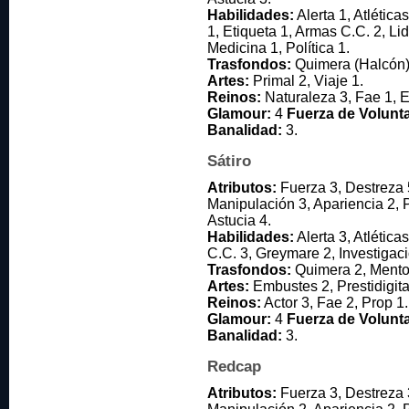
Habilidades:
Alerta 1, Atlética
1, Etiqueta 1, Armas C.C. 2, Li
Medicina 1, Política 1.
Trasfondos:
Quimera (Halcón) 4
Artes:
Primal 2, Viaje 1.
Reinos:
Naturaleza 3, Fae 1, 
Glamour:
4
Fuerza de Volunt
Banalidad:
3.
Sátiro
Atributos:
Fuerza 3, Destreza 
Manipulación 3, Apariencia 2, P
Astucia 4.
Habilidades:
Alerta 3, Atlética
C.C. 3, Greymare 2, Investigaci
Trasfondos:
Quimera 2, Mentor
Artes:
Embustes 2, Prestidigita
Reinos:
Actor 3, Fae 2, Prop 1.
Glamour:
4
Fuerza de Volunt
Banalidad:
3.
Redcap
Atributos:
Fuerza 3, Destreza 