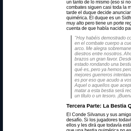
un tanto de lo mismo (eso si no
combates siguen casi toda la m
tarde el duque decide anunciar 
quimérica. El duque es un Sid
muy alto pero tiene un porte re
cuenta de que había nacido pa
"Hoy habéis demostrado co
en el combate cuerpo a cue
arco. Me alegra sobremane
diestros entre nosotros. A
brazos un gran favor. Des
estado rondando una besti
qué es, pero ya hemos perd
mejores guerreros intentan
es por eso que acudo a vos
Aquel o aquellos que acept
matar a esta bestia será r
un título o un tesoro. ¡Buen
Tercera Parte: La Bestia 
El Conde Silvanus y sus amigos
desafío. Si los jugadores todav
ellos y les dirá que todavía es
que una bestia quimérica no es