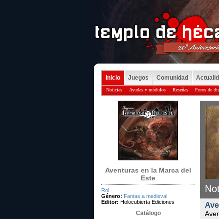
Inicio
Juegos
Comunidad
Actuali
Noticias
Ayudas y módulos
Reseñas
Foros de di
Aventuras en la Marca del
Este
Not
Rol
Género:
Fantasía medieval
Editor:
Holocubierta Ediciones
Ave
Catálogo
Aven