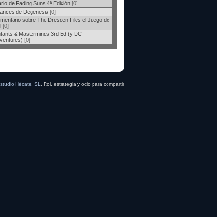
ario de Fading Suns 4ª Edición
[0]
ances de Degenesis
[0]
mentario sobre The Dresden Files el Juego de
l
[0]
tants & Masterminds 3rd Ed (y DC
ventures)
[0]
studio Hécate, SL
. Rol, estrategia y ocio para compartir