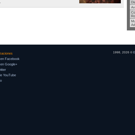
.
Di
Av
Co
Ro
Mu
Ad
1998, 2026 ©
E
izaciones
 en Facebook
 en Google+
tter
de YouTube
so