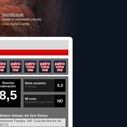
Identificarse
Olvidé la contraseña
|
Ayuda
Crear nueva cuenta
Nuestra
Nota usuarios
8,3
valoración
4 voto(s)
8,5
Mi nota
ND
Regístrate
para votar
timos temas en los foros
rhammer Fantasy JdR: Guía del director de
ego
[1]