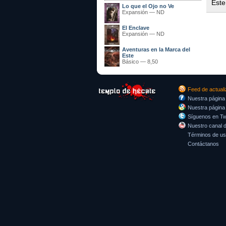
Este
Lo que el Ojo no Ve
Expansión
—
ND
El Enclave
Expansión
—
ND
Aventuras en la Marca del
Este
Básico
—
8,50
Feed de actual
Nuestra página
Nuestra página
Síguenos en Twi
Nuestro canal 
Términos de u
Contáctanos