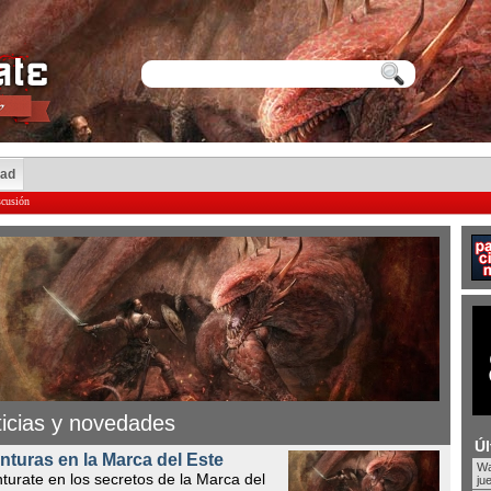
dad
scusión
icias y novedades
Úl
nturas en la Marca del Este
Wa
turate en los secretos de la Marca del
ju