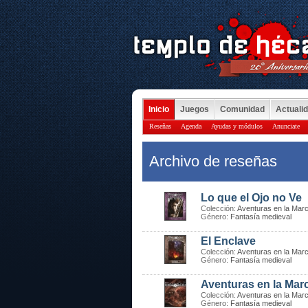
Inicio
Juegos
Comunidad
Actuali
Reseñas
Agenda
Ayudas y módulos
Anunciate
Archivo de reseñas
Lo que el Ojo no Ve
Colección:
Aventuras en la Marc
Género:
Fantasía medieval
El Enclave
Colección:
Aventuras en la Marc
Género:
Fantasía medieval
Aventuras en la Marc
Colección:
Aventuras en la Marc
Género:
Fantasía medieval