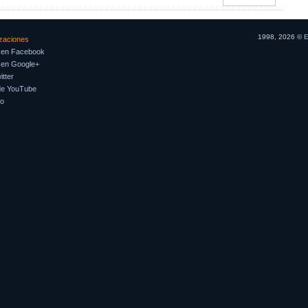
1998, 2026 ©
E
izaciones
 en Facebook
 en Google+
tter
de YouTube
so