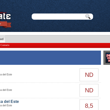
dad
Contacto
ND
a del Este
ND
a del Este
a del Este
8,5
a del Este