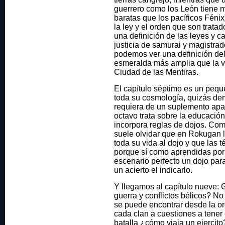
guerrero como los León tiene
baratas que los pacíficos Féni
la ley y el orden que son tratad
una definición de las leyes y ca
justicia de samurai y magistrad
podemos ver una definición de
esmeralda más amplia que la vi
Ciudad de las Mentiras.
El capítulo séptimo es un peque
toda su cosmología, quizás de
requiera de un suplemento apar
octavo trata sobre la educació
incorpora reglas de dojos. Com
suele olvidar que en Rokugan 
toda su vida al dojo y que las
porque sí como aprendidas por 
escenario perfecto un dojo par
un acierto el indicarlo.
Y llegamos al capítulo nueve: 
guerra y conflictos bélicos? No
se puede encontrar desde la org
cada clan a cuestiones a tener
batalla ¿cómo viaja un ejerci