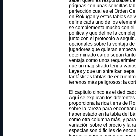
saber quien es responsable de 
páginas con unas sencillas tab
perfección cual es el Orden Ce
en Rokugan y estas tablas se v
define cada uno de los element
se complementa mucho con el s
política y que define la complej
junto con el protocolo a seguir
opcionales sobre la ventaja de 
jugadores que quieran empeza
determinado cargo sepan tanto 
ventaja como unos requerimien
que un magistrado tenga varios
Leyes y que un shireikan sepa 
fantásticas tablas de encuentro
terrenos más peligrosos: la cort
El capítulo cinco es el dedicad
Aquí se explican los diferente
proporciona la rica tierra de R
sobre la rareza para encontrar 
haber estado en la tabla del bá
como otra columna más, y para
variación sobre el precio y la 
especias son difíciles de encon
tierras cangrejo, mientras qu