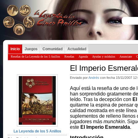
Inicio
Juegos
Comunidad
Actualidad
Reseñas de La Leyenda de los 5 Anillos
Reseñas
Agenda
Ayudas y módulos
Anunciate
C
El Imperio Esmera
Enviado por
Andrés
con fecha 15/11/2007 12
Aquí está la reseña de uno de
han sorprendido gratamente de
leído. Tras la decepción con
El
quitarme la espina de pensar 
calidad mostrada en este línea 
suplementos de relleno llenos 
jugadores más
munchkin
. Sig
este
El Imperio Esmeralda
.
La Leyenda de los 5 Anillos
Introducción