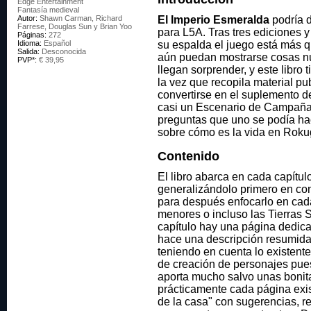
Edge Entertainment
Fantasía medieval
Autor:
Shawn Carman, Richard
El Imperio Esmeralda
podría d
Farrese, Douglas Sun y Brian Yoo
para L5A. Tras tres ediciones 
Páginas:
272
Idioma:
Español
su espalda el juego está más q
Salida:
Desconocida
aún puedan mostrarse cosas 
PVP*:
€ 39,95
llegan sorprender, y este libro
la vez que recopila material pu
convertirse en el suplemento d
casi un Escenario de Campañ
preguntas que uno se podía ha
sobre cómo es la vida en Roku
Contenido
El libro abarca en cada capítu
generalizándolo primero en con
para después enfocarlo en cada
menores o incluso las Tierras
capítulo hay una página dedica
hace una descripción resumida
teniendo en cuenta lo existente 
de creación de personajes pue
aporta mucho salvo unas bonita
prácticamente cada página exis
de la casa" con sugerencias, re