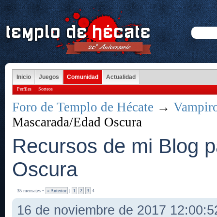
Inicio
Juegos
Comunidad
Actualidad
Perfiles
Sorteos
Foro de Templo de Hécate
→
Vampir
Mascarada/Edad Oscura
Recursos de mi Blog 
Oscura
35 mensajes •
« Anterior
|
1
2
3
4
16 de noviembre de 2017 12:00: