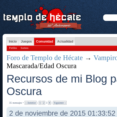
Inicio
Juegos
Comunidad
Actualidad
Perfiles
Sorteos
Foro de Templo de Hécate
→
Vampir
Mascarada/Edad Oscura
Recursos de mi Blog 
Oscura
35 mensajes •
« Anterior
|
1
2
3
4
|
Siguiente »
2 de noviembre de 2015 01:33:5