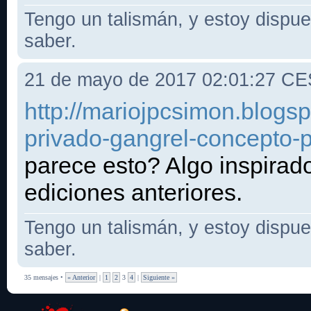
Tengo un talismán, y estoy dispues
saber.
21 de mayo de 2017 02:01:27 C
http://mariojpcsimon.blogsp
privado-gangrel-concepto-p
parece esto? Algo inspirad
ediciones anteriores.
Tengo un talismán, y estoy dispues
saber.
35 mensajes •
« Anterior
|
1
2
3
4
|
Siguiente »