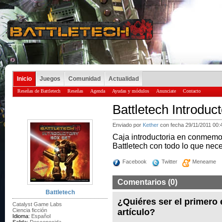
Inicio
Juegos
Comunidad
Actualidad
Reseñas de Battletech
Reseñas
Agenda
Ayudas y módulos
Anunciate
Contacto
Battletech Introduc
Enviado por
Kether
con fecha 29/11/2011 00:
Caja introductoria en conmemor
Battletech con todo lo que nec
Facebook
Twitter
Meneame
Comentarios (0)
Battletech
¿Quiéres ser el primero
Catalyst Game Labs
Ciencia ficción
artículo?
Idioma:
Español