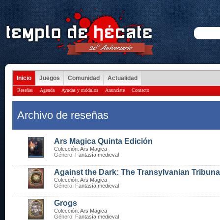
Inicio
Juegos
Comunidad
Actualidad
Reseñas
Agenda
Ayudas y módulos
Anunciate
Contacto
Archivo de reseñas
Ars Magica Quinta Edición
Colección:
Ars Magica
Género:
Fantasía medieval
Against the Dark: The Transylvanian Tribuna
Colección:
Ars Magica
Género:
Fantasía medieval
Grogs
Colección:
Ars Magica
Género:
Fantasía medieval