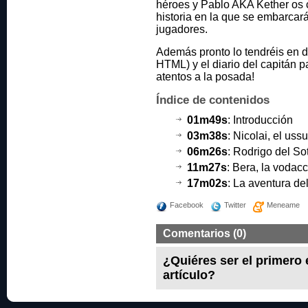
héroes y Pablo AKA Kether os c
historia en la que se embarcar
jugadores.
Además pronto lo tendréis en d
HTML) y el diario del capitán p
atentos a la posada!
Índice de contenidos
01m49s
: Introducción
03m38s
: Nicolai, el uss
06m26s
: Rodrigo del Sot
11m27s
: Bera, la vodacc
17m02s
: La aventura de
Facebook
Twitter
Meneame
Comentarios (0)
¿Quiéres ser el primero
artículo?