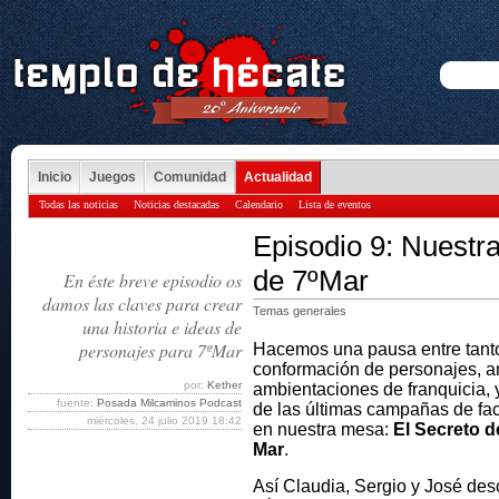
Inicio
Juegos
Comunidad
Actualidad
Todas las noticias
Noticias destacadas
Calendario
Lista de eventos
Episodio 9: Nuestra
de 7ºMar
En éste breve episodio os
damos las claves para crear
Temas generales
una historia e ideas de
personajes para 7ºMar
Hacemos una pausa entre tanto
conformación de personajes, an
por:
Kether
ambientaciones de franquicia,
fuente:
Posada Milcaminos Podcast
de las últimas campañas de fa
miércoles, 24 julio 2019 18:42
en nuestra mesa:
El Secreto d
Mar
.
Así Claudia, Sergio y José desc