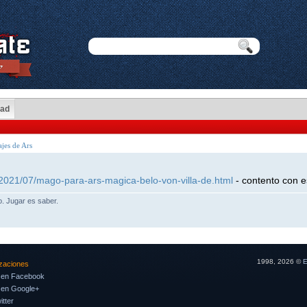
dad
jes de Ars
/2021/07/mago-para-ars-magica-belo-von-villa-de.html
- contento con 
lo. Jugar es saber.
1998, 2026 ©
E
izaciones
 en Facebook
 en Google+
tter