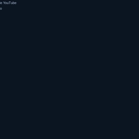
de YouTube
so