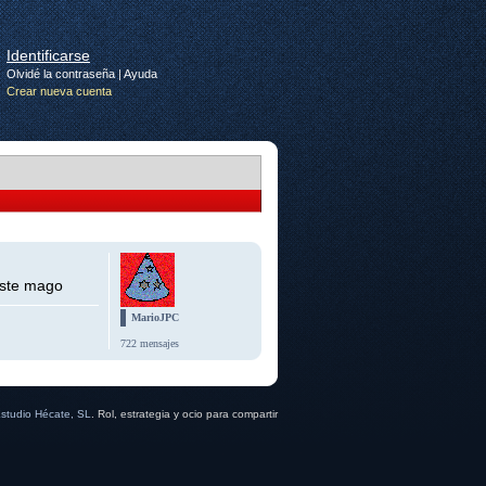
Identificarse
Olvidé la contraseña
|
Ayuda
Crear nueva cuenta
este mago
MarioJPC
722 mensajes
studio Hécate, SL
. Rol, estrategia y ocio para compartir