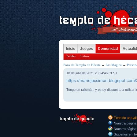
Inicio
Juegos
Comunidad
Actuali
Perfiles
Sorteos
Foro de Templo de Hécate
→
Ars Magica
→
Persona
10 de julio de 2021 23:24:46 CEST
https://mariojpcsimon.blogspot.com
Tengo un talismán, y estoy dispuesto a utilizar 
Feed de actual
Nuestra página
Nuestra página
Síguenos en Twi