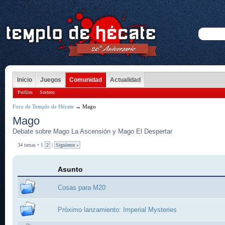
Inicio
Juegos
Comunidad
Actualidad
Perfiles
Sorteos
Foro de Templo de Hécate
→ Mago
Mago
Debate sobre Mago La Ascensión y Mago El Despertar
34 temas • 1
2
|
Siguiente »
Asunto
Cosas para M20
Próximo lanzamiento: Imperial Mysteries