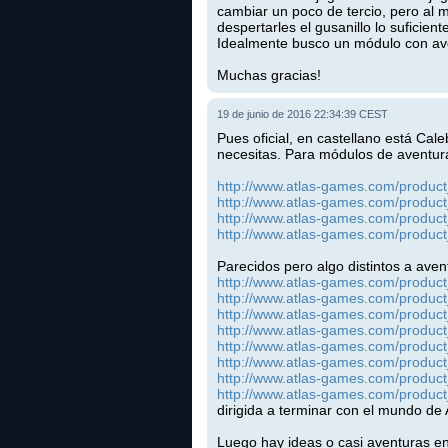
cambiar un poco de tercio, pero al 
despertarles el gusanillo lo suficien
Idealmente busco un módulo con aven
Muchas gracias!
19 de junio de 2016 22:34:39 CEST
Pues oficial, en castellano está Cal
necesitas. Para módulos de aventuras
http://www.atlas-games.com/produc
http://www.atlas-games.com/produc
http://www.atlas-games.com/produc
http://www.atlas-games.com/produc
Parecidos pero algo distintos a ave
http://www.atlas-games.com/produc
http://www.atlas-games.com/produc
http://www.atlas-games.com/produc
http://www.atlas-games.com/produc
http://www.atlas-games.com/produc
http://www.atlas-games.com/produc
http://www.atlas-games.com/produc
http://www.atlas-games.com/produc
dirigida a terminar con el mundo de
Luego hay ideas o casi aventuras en