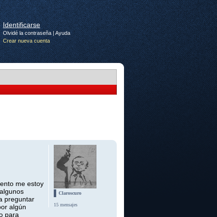
Identificarse
Olvidé la contraseña
|
Ayuda
Crear nueva cuenta
mento me estoy
 algunos
Claroscuro
a preguntar
15 mensajes
por algún
go para