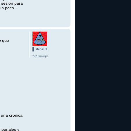
a sesión para
un poco...
o que
MarioJPC
722 mensajes
, una crónica
ribunales y