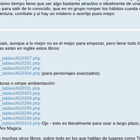
mismo tiempo tiene que ser algo bastante atractivo e idealmente de un
te para salir de lo conocido, que en mi grupo romper los hábitos cuesta 
tura, combate y si hay un misterio o acertijo pues mejor.
ebais, aunque a lo mejor no es el mejor para empezar, pero tiene todo l
 están en inglés estos libros:
t_tables/AG0307.php
t_tables/AG0291.php
t_tables/AG0297.php
t_tables/AG0304.php
(para personajes avanzados)
nturas o simpe ambientación:
t_tables/AG0311.php
t_tables/AG0303.php
t_tables/AG0309.php
t_tables/AG0284.php
t_tables/AG0299.php
t_tables/AG0289.php
t_tables/AG0294.php
t_tables/AG0314.php
Ojo - esto es literalmente para usar a largo plazo
 Ars Magica.
 muchos otros libros, sobre todo en los que hablan de lugares como T