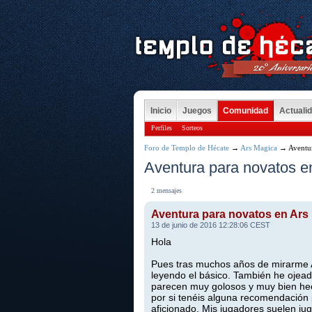
Inicio
Juegos
Comunidad
Actuali
Perfiles
Sorteos
Foro de Templo de Hécate
→
Ars Magica
→ Aventur
Aventura para novatos e
2 mensajes
Aventura para novatos en Ars
13 de junio de 2016 12:28:06 CEST
Hola
Pues tras muchos años de mirarme A
leyendo el básico. También he ojea
parecen muy golosos y muy bien hec
por si tenéis alguna recomendación p
aficionado. Mis jugadores suelen ju