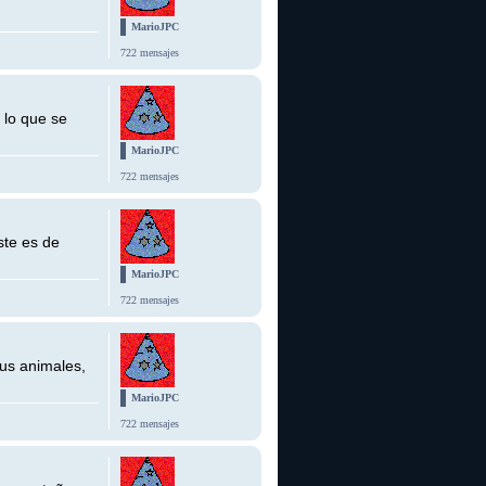
MarioJPC
722 mensajes
 lo que se
MarioJPC
722 mensajes
ste es de
MarioJPC
722 mensajes
tus animales,
MarioJPC
722 mensajes