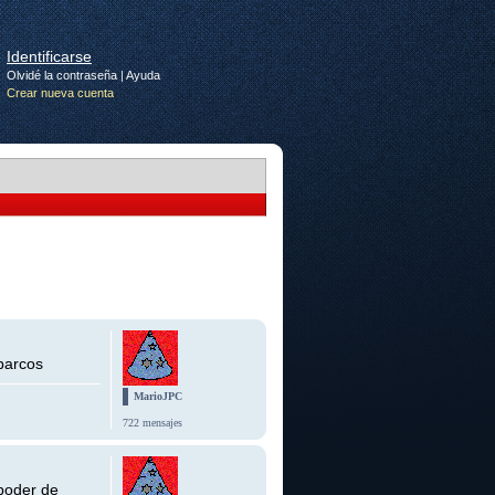
Identificarse
Olvidé la contraseña
|
Ayuda
Crear nueva cuenta
barcos
MarioJPC
722 mensajes
 poder de