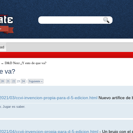
dad
→ D&D Next ¿Y esto de que va?
e va?
20
21
22
23
24
|
Siguiente »
2021/03/ccvi-invencion-propia-para-d-5-edicion.html
Nuevo artífice de 
lo. Jugar es saber.
2021/04/ccvii-invencion-propia-para-d-5-edicion.html
- Un brujo con el