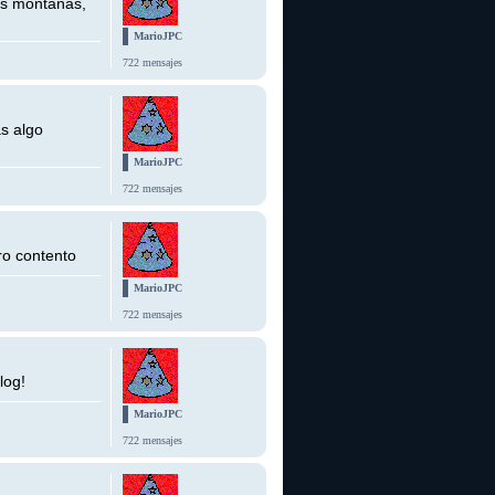
as montañas,
MarioJPC
722 mensajes
s algo
MarioJPC
722 mensajes
ro contento
MarioJPC
722 mensajes
log!
MarioJPC
722 mensajes