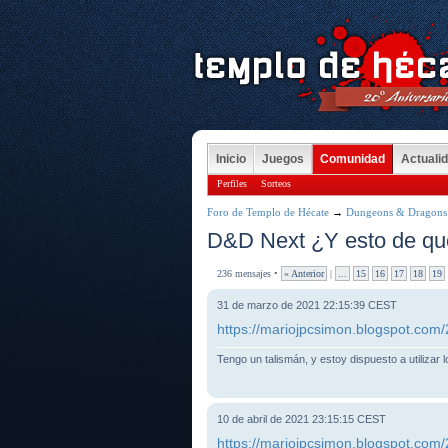
Inicio
Juegos
Comunidad
Actuali
Perfiles
Sorteos
Foro de Templo de Hécate
→
Dungeons & Dragons
D&D Next ¿Y esto de qu
236 mensajes •
« Anterior
|
...
15
16
17
18
19
31 de marzo de 2021 22:15:39 CEST
https://mariojpcsimon.blogspot.com/
Tengo un talismán, y estoy dispuesto a utilizar 
10 de abril de 2021 23:15:15 CEST
https://mariojpcsimon.blogspot.com/