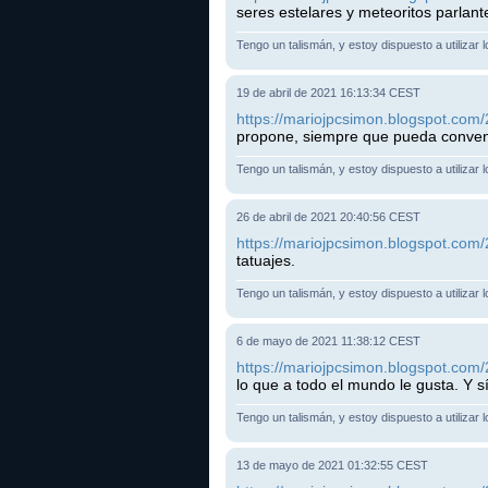
seres estelares y meteoritos parlant
Tengo un talismán, y estoy dispuesto a utilizar 
19 de abril de 2021 16:13:34 CEST
https://mariojpcsimon.blogspot.com/
propone, siempre que pueda convenc
Tengo un talismán, y estoy dispuesto a utilizar 
26 de abril de 2021 20:40:56 CEST
https://mariojpcsimon.blogspot.com/
tatuajes.
Tengo un talismán, y estoy dispuesto a utilizar 
6 de mayo de 2021 11:38:12 CEST
https://mariojpcsimon.blogspot.com/
lo que a todo el mundo le gusta. Y s
Tengo un talismán, y estoy dispuesto a utilizar 
13 de mayo de 2021 01:32:55 CEST