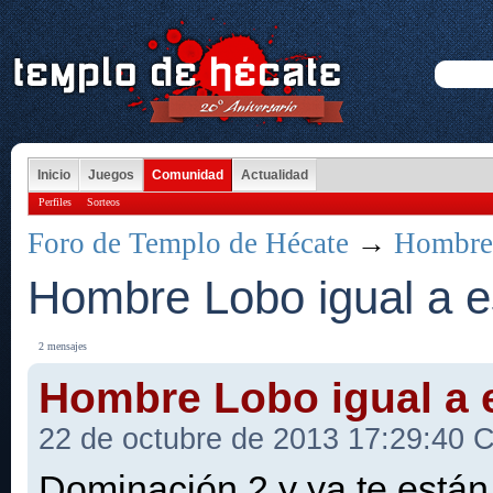
Inicio
Juegos
Comunidad
Actualidad
Perfiles
Sorteos
Foro de Templo de Hécate
→
Hombre
Hombre Lobo igual a e
2 mensajes
Hombre Lobo igual a 
22 de octubre de 2013 17:29:40
Dominación 2 y ya te están 