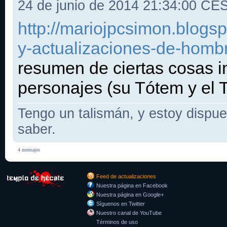
24 de junio de 2014 21:34:00 CE
http://mariojpcsimon.blogs
y-actualizaciones-de-homb
resumen de ciertas cosas i
personajes (su Tótem y el 
Tengo un talismán, y estoy dispues
saber.
4 mensajes
Feed de actualizaciones
Nuestra página en Facebook
Nuestra página en Google+
Síguenos en Twitter
Nuestro canal de YouTube
Términos de uso