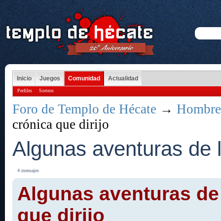
Inicio
Juegos
Comunidad
Actualidad
Perfiles
Sorteos
Foro de Templo de Hécate
→
Hombre
crónica que dirijo
Algunas aventuras de la
4 mensajes
Algunas aventuras de 
que dirijo