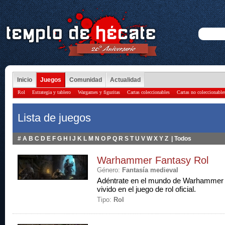
Inicio
Juegos
Comunidad
Actualidad
Rol
Estrategia y tablero
Wargames y figuritas
Cartas coleccionables
Cartas no coleccionable
Lista de juegos
#
A
B
C
D
E
F
G
H
I
J
K
L
M
N
O
P
Q
R
S
T
U
V
W
X
Y
Z
|
Todos
Warhammer Fantasy Rol
Género:
Fantasía medieval
Adéntrate en el mundo de Warhammer 
vivido en el juego de rol oficial.
Tipo:
Rol