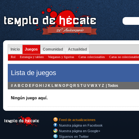
Inicio
Juegos
Comunidad
Actualidad
Rol
Estrategia y tablero
Wargames y figuritas
Cartas coleccionables
Cartas no coleccionable
Lista de juegos
#
A
B
C
D
E
F
G
H
I
J
K
L
M
N
O
P
Q
R
S
T
U
V
W
X
Y
Z
|
Todos
Ningún juego aquí.
Feed de actualizaciones
Nuestra página en Facebook
Nuestra página en Google+
Síguenos en Twitter