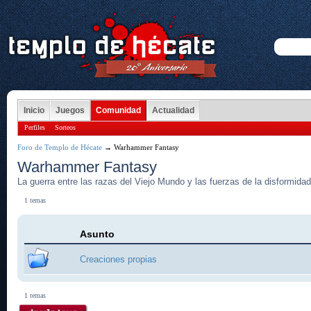
Inicio
Juegos
Comunidad
Actualidad
Perfiles
Sorteos
Foro de Templo de Hécate
→ Warhammer Fantasy
Warhammer Fantasy
La guerra entre las razas del Viejo Mundo y las fuerzas de la disformida
1 temas
Asunto
Creaciones propias
1 temas